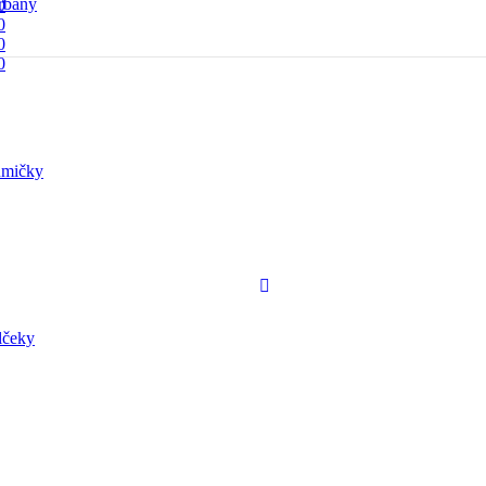
rbany
0
0
0
0
mičky
lčeky