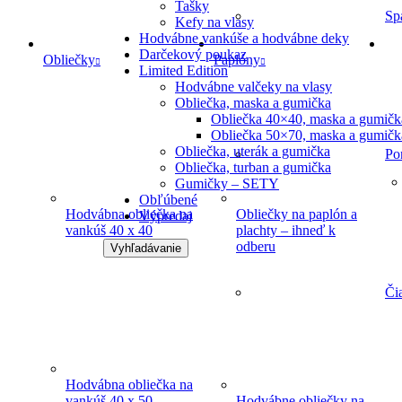
Tašky
Sp
Kefy na vlasy
Hodvábne vankúše a hodvábne deky
Darčekový poukaz
Obliečky
Paplóny
Limited Edition
Hodvábne valčeky na vlasy
Obliečka, maska a gumička
Obliečka 40×40, maska a gumičk
Obliečka 50×70, maska a gumičk
Obliečka, uterák a gumička
Po
Obliečka, turban a gumička
Gumičky – SETY
Obľúbené
Hodvábna obliečka na
Obliečky na paplón a
Výpredaj
vankúš 40 x 40
plachty – ihneď k
odberu
Vyhľadávanie
Či
Hodvábna obliečka na
vankúš 40 x 50
Hodvábne obliečky na