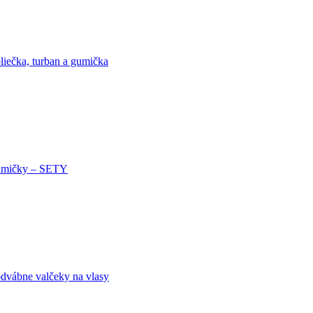
liečka, turban a gumička
mičky – SETY
dvábne valčeky na vlasy