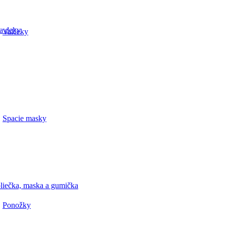
a deky
Valčeky
Spacie masky
liečka, maska a gumička
Ponožky