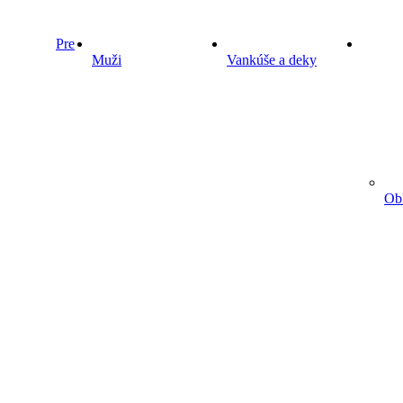
Pre
Muži
Vankúše a deky
Obl