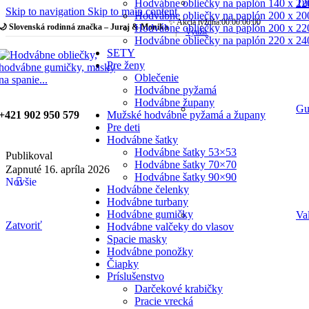
Tu
Hodvábne obliečky na paplón 140 x 22
Skip to navigation
Skip to main content
Hodvábne obliečky na paplón 200 x 20
✨ Akcia týždňa:
00
:
00
:
00
:
00
Hodvábne obliečky na paplón 200 x 22
🌙 Slovenská rodinná značka – Juraj & Monika
|
Využiť
Hodvábne obliečky na paplón 220 x 24
SETY
Pre ženy
Oblečenie
Hodvábne pyžamá
Hodvábne župany
Gu
Mužské hodvábne pyžamá a župany
+421 902 950 579
Pre deti
Hodvábne šatky
Hodvábne šatky 53×53
Publikoval
Hodvábne šatky 70×70
Zapnuté 16. apríla 2026
Hodvábne šatky 90×90
Novšie
Hodvábne čelenky
Hodvábne turbany
Hodvábne gumičky
Va
Zatvoriť
Hodvábne valčeky do vlasov
Spacie masky
Hodvábne ponožky
Čiapky
Príslušenstvo
Darčekové krabičky
Pracie vrecká