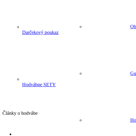
Ob
Darčekový poukaz
Gu
Hodvábne SETY
Články o hodvábe
Ho