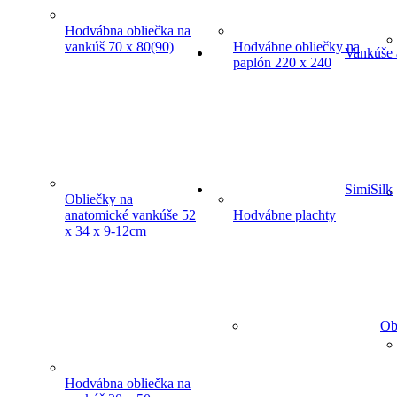
Hodvábna obliečka na
vankúš 70 x 80(90)
Hodvábne obliečky na
Vankúše 
paplón 220 x 240
SimiSilk
Obliečky na
anatomické vankúše 52
Hodvábne plachty
x 34 x 9-12cm
Ob
Hodvábna obliečka na