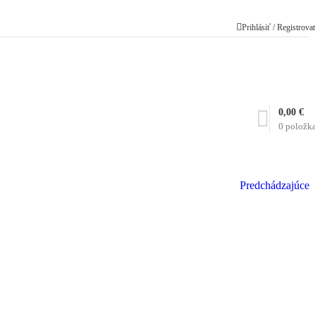
Prihlásiť / Registrova
0,00
€
0
položk
Predchádzajúce