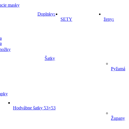
acie masky
Doplnky
SETY
ženy
a
a
nožky
Šatky
Pyžamá
apky
Hodvábne šatky 53×53
Župany