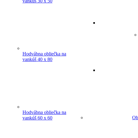
vankúš 30 x 50
Hodvábna obliečka na
vankúš 40 x 80
Hodvábna obliečka na
Ob
vankúš 60 x 60