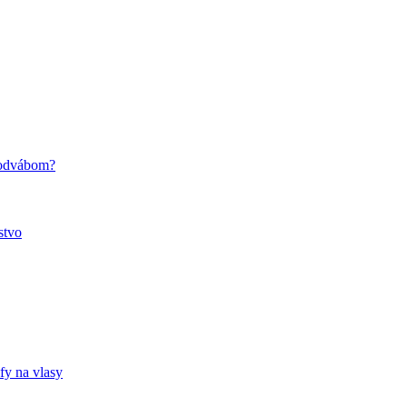
hodvábom?
stvo
fy na vlasy