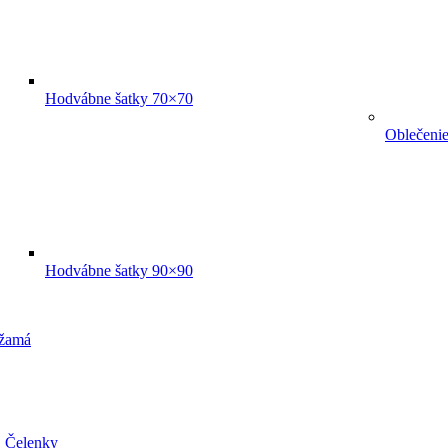
Hodvábne šatky 70×70
Oblečeni
Hodvábne šatky 90×90
žamá
Čelenky