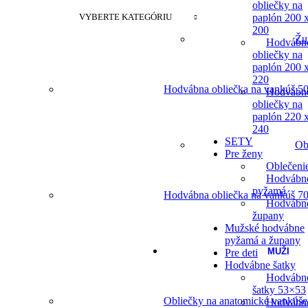
obliečky na
VYBERTE KATEGÓRIU
paplón 200 
200
Žu
Hodvábn
obliečky na
paplón 200 
220
Hodvábna obliečka na vankúš 50
Hodvábn
obliečky na
paplón 220 
240
SETY
Ob
Pre ženy
Oblečeni
Hodvábn
pyžamá
Hodvábna obliečka na vankúš 70
Hodvábn
župany
Mužské hodvábne
pyžamá a župany
MUŽI
Pre deti
Hodvábne šatky
Hodvábn
šatky 53×53
Obliečky na anatomické vankúše
Hodvábn