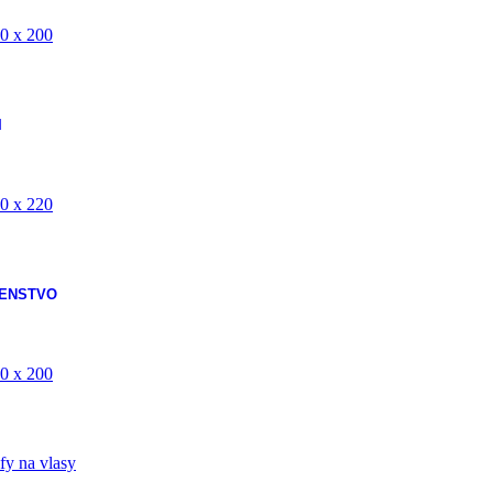
0 x 200
I
0 x 220
ŠENSTVO
0 x 200
fy na vlasy