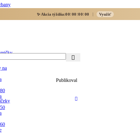
rbany
:
:
:
✨ Akcia týždňa:
00
00
00
00
Využiť
|
mičky
y na
a
Publikoval
 80
a
lčeky
 50
a
 60
e