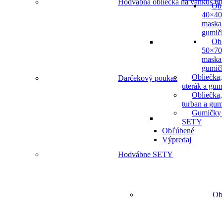
Hodvábna obliečka na vankúš 60
Ob
40×40
maska
gumič
Ob
50×70
maska
gumič
Obliečka,
Darčekový poukaz
uterák a gum
Obliečka,
turban a gu
Gumičky
SETY
Obľúbené
Výpredaj
Hodvábne SETY
Ob