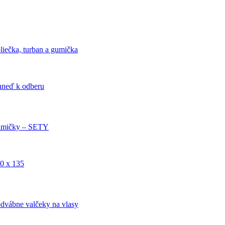
liečka, turban a gumička
ihneď k odberu
mičky – SETY
0 x 135
dvábne valčeky na vlasy