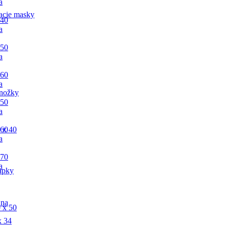
a
acie masky
 40
a
 50
a
 60
a
nožky
 50
a
 60
 x 40
a
 70
a
apky
 na
 x 50
x 34