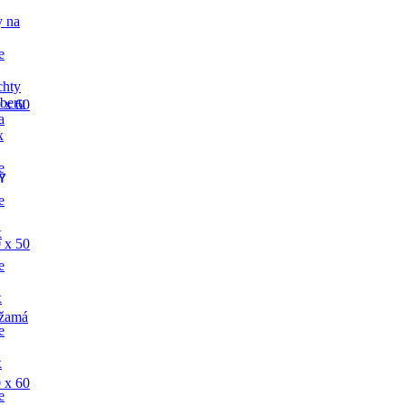
y na
e
chty
dberu
 x 60
a
x
e
Y
e
x
 x 50
e
x
žamá
e
x
 x 60
e