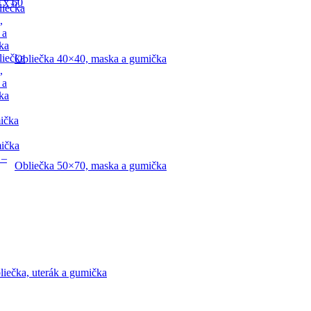
 x 60
liečka
,
 a
ka
liečka
Obliečka 40×40, maska a gumička
,
 a
ka
ička
mička
 –
Obliečka 50×70, maska a gumička
liečka, uterák a gumička