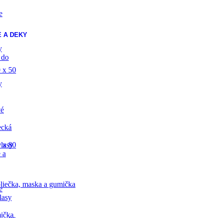
e
 A DEKY
y
 do
 x 50
y
vé
ecká
lasy
 x 80
 a
liečka, maska a gumička
e
lasy
ička