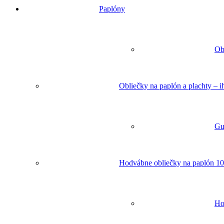
Paplóny
Ob
Obliečky na paplón a plachty – 
Gu
Hodvábne obliečky na paplón 10
Ho