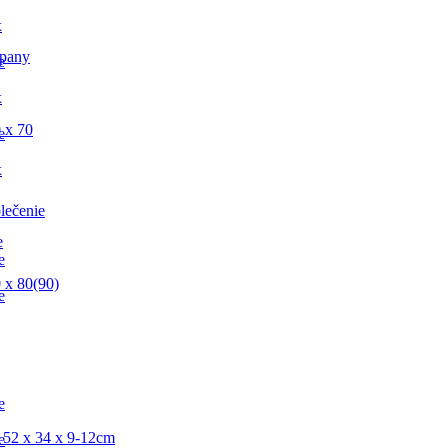
x
pany
e
x
 x 70
e
x
lečenie
e
e
 x 80(90)
e
e
 52 x 34 x 9-12cm
e