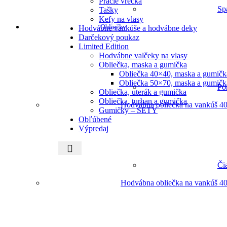
Pracie vrecká
Sp
Tašky
Kefy na vlasy
Obliečky
Hodvábne vankúše a hodvábne deky
Darčekový poukaz
Limited Edition
Hodvábne valčeky na vlasy
Obliečka, maska a gumička
Obliečka 40×40, maska a gumičk
Obliečka 50×70, maska a gumičk
Po
Obliečka, uterák a gumička
Obliečka, turban a gumička
Hodvábna obliečka na vankúš 40
Gumičky – SETY
Obľúbené
Výpredaj
Či
Hodvábna obliečka na vankúš 40