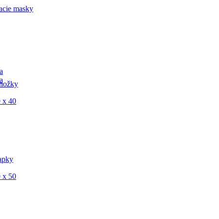
acie masky
a
a
nožky
 x 40
apky
 x 50