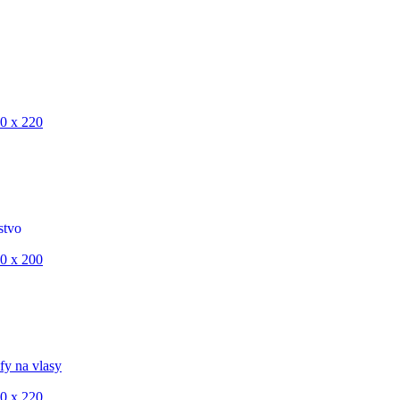
0 x 220
stvo
0 x 200
fy na vlasy
0 x 220