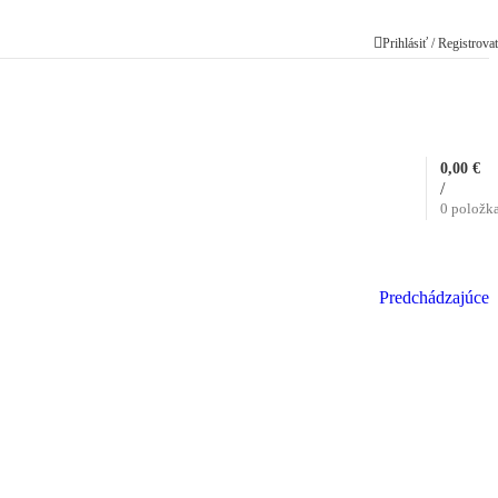
Prihlásiť / Registrova
0,00
€
/
0
položk
Predchádzajúce