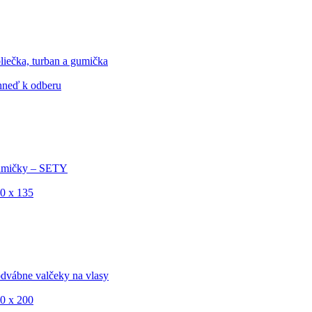
liečka, turban a gumička
ihneď k odberu
mičky – SETY
0 x 135
dvábne valčeky na vlasy
0 x 200