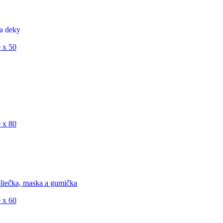
a deky
 x 50
 x 80
liečka, maska a gumička
 x 60