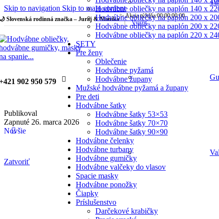
Tu
Skip to navigation
Skip to main content
Hodvábne obliečky na paplón 140 x 22
✨ Akcia týždňa:
00
:
00
:
00
:
00
Hodvábne obliečky na paplón 200 x 20
🌙 Slovenská rodinná značka – Juraj & Monika
|
Využiť
Hodvábne obliečky na paplón 200 x 22
Hodvábne obliečky na paplón 220 x 24
SETY
Pre ženy
Oblečenie
Hodvábne pyžamá
Gu
Hodvábne župany
+421 902 950 579
Mužské hodvábne pyžamá a župany
Pre deti
Hodvábne šatky
Publikoval
Hodvábne šatky 53×53
Zapnuté 26. marca 2026
Hodvábne šatky 70×70
Novšie
Hodvábne šatky 90×90
Hodvábne čelenky
Hodvábne turbany
Va
Hodvábne gumičky
Zatvoriť
Hodvábne valčeky do vlasov
Spacie masky
Hodvábne ponožky
Čiapky
Príslušenstvo
Darčekové krabičky