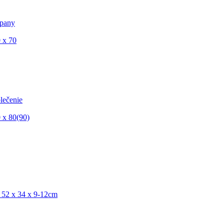
pany
 x 70
lečenie
 x 80(90)
 52 x 34 x 9-12cm