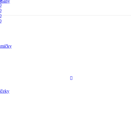
rbany
0
0
0
0
mičky
lčeky