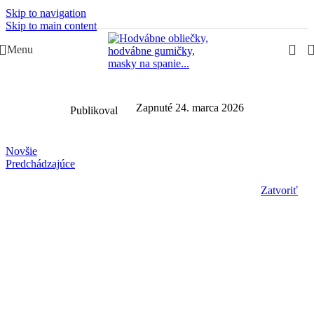
Skip to navigation
Slovenská rodinná značka – Juraj & Monika
Skip to main content
Menu
Zapnuté 24. marca 2026
Publikoval
Novšie
Predchádzajúce
Zatvoriť