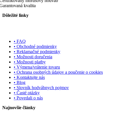
Certifikovaný morušový hodváb
Garantovaná kvalita
Dôležité linky
• FAQ
• Obchodné podmienky
• Reklamačné podmienky
• Možnosti doručenia
• Možnosti platby
• Výmena/vrátenie tovaru
• Ochrana osobných údajov a poučenie o cookies
• Kontaktujte nás
• Blog
• Slovník hodvábnych pojmov
• Časté otázky
• Povedali o nás
Najnovšie články