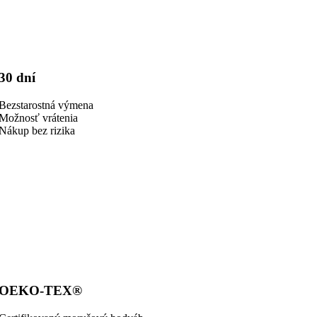
30 dní
Bezstarostná výmena
Možnosť vrátenia
Nákup bez rizika
OEKO-TEX®