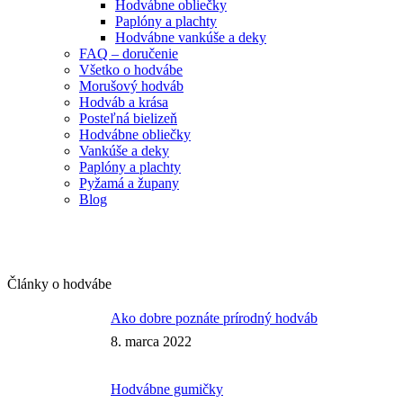
Hodvábne obliečky
Paplóny a plachty
Hodvábne vankúše a deky
FAQ – doručenie
Všetko o hodvábe
Morušový hodváb
Hodváb a krása
Posteľná bielizeň
Hodvábne obliečky
Vankúše a deky
Paplóny a plachty
Pyžamá a župany
Blog
Články o hodvábe
Ako dobre poznáte prírodný hodváb
8. marca 2022
Hodvábne gumičky