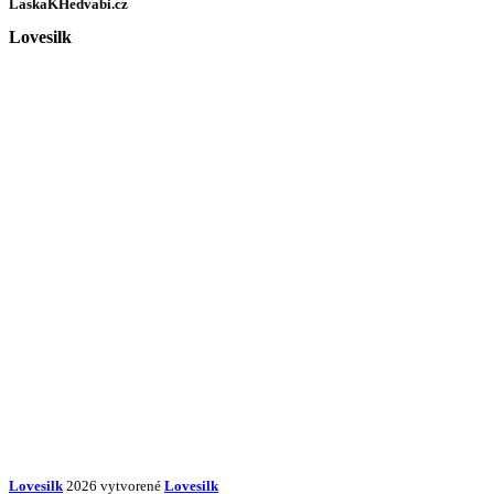
LaskaKHedvabi.cz
Lovesilk
Lovesilk
2026 vytvorené
Lovesilk