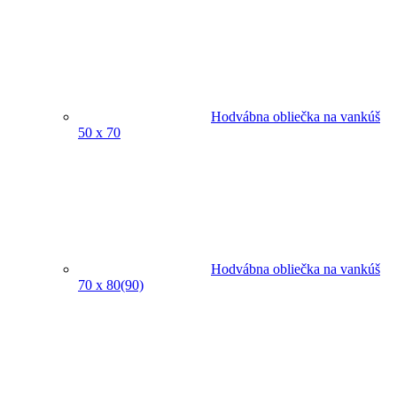
Hodvábna obliečka na vankúš
50 x 70
Hodvábna obliečka na vankúš
70 x 80(90)