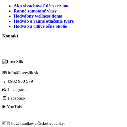
Ako si zachovať účes cez noc
Ranné zamotané vlasy
Hodvábny wellness doma
Hodváb a ranné otlačenie tváre
Hodváb a citlivé očné okolie
Kontakt
📧
info@lovesilk.sk
📱
0902 950 579
📸
Instagram
📘
Facebook
▶️
YouTube
🇨🇿 Pre zákazníkov z Českej republiky: