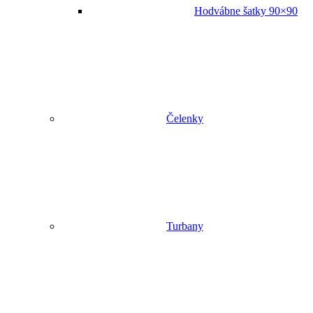
Hodvábne šatky 90×90
Čelenky
Turbany