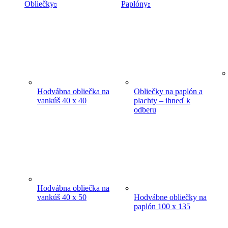
Obliečky
Paplóny
Hodvábna obliečka na
Obliečky na paplón a
vankúš 40 x 40
plachty – ihneď k
odberu
Hodvábna obliečka na
vankúš 40 x 50
Hodvábne obliečky na
paplón 100 x 135