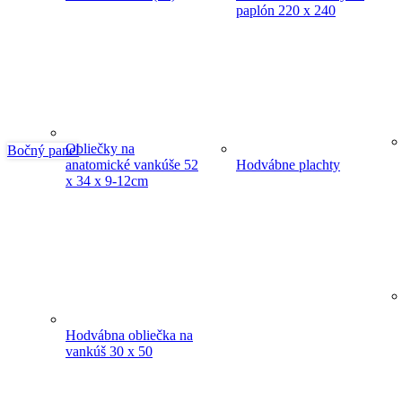
paplón 220 x 240
Obliečky na
Bočný panel
anatomické vankúše 52
Hodvábne plachty
x 34 x 9-12cm
Hodvábna obliečka na
vankúš 30 x 50