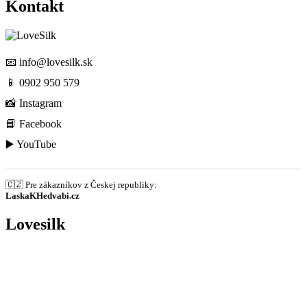
Kontakt
📧
info@lovesilk.sk
📱
0902 950 579
📸
Instagram
📘
Facebook
▶️
YouTube
🇨🇿 Pre zákazníkov z Českej republiky:
LaskaKHedvabi.cz
Lovesilk