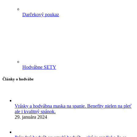
Darčekový poukaz
Hodvábne SETY
Články o hodvábe
Vrásky a hodvábna maska na spanie. Benefity nielen na pleť
ale i kvalitný spánok.
29. januára 2024