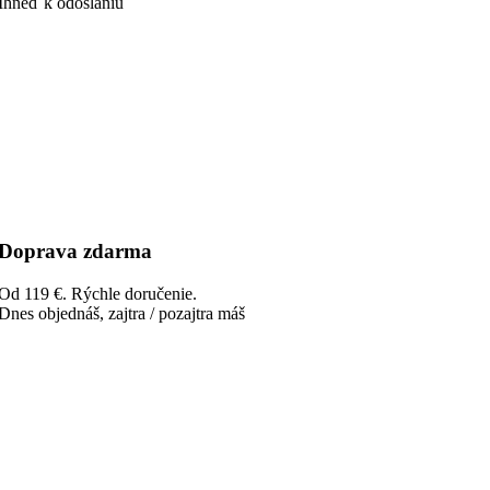
Ihneď k odoslaniu
Doprava zdarma
Od 119 €. Rýchle doručenie.
Dnes objednáš, zajtra / pozajtra máš