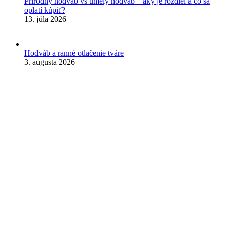
Prírodný hodváb vs umelý hodváb – aký je rozdiel a čo sa
oplatí kúpiť?
13. júla 2026
Hodváb a ranné otlačenie tváre
3. augusta 2026