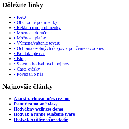
Dôležité linky
• FAQ
• Obchodné podmienky
• Reklamačné podmienky
• Možnosti doručenia
• Možnosti platby
• Výmena/vrátenie tovaru
• Ochrana osobných údajov a poučenie o cookies
• Kontaktujte nás
• Blog
• Slovník hodvábnych pojmov
• Časté otázky
• Povedali o nás
Najnovšie články
Ako si zachovať účes cez noc
Ranné zamotané vlasy
Hodvábny wellness doma
Hodváb a ranné otlačenie tváre
Hodváb a citlivé očné okolie