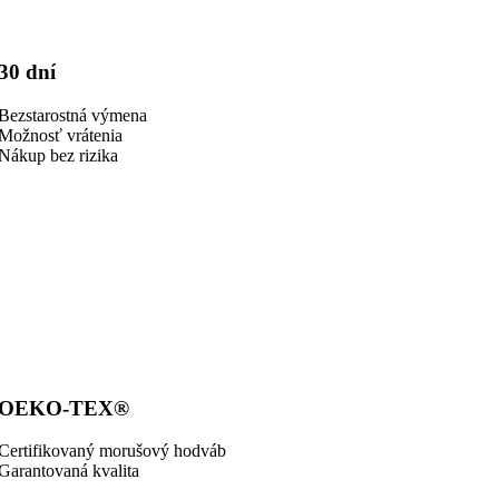
30 dní
Bezstarostná výmena
Možnosť vrátenia
Nákup bez rizika
OEKO-TEX®
Certifikovaný morušový hodváb
Garantovaná kvalita