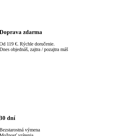
Doprava zdarma
Od 119 €. Rýchle doručenie.
Dnes objednáš, zajtra / pozajtra máš
30 dní
Bezstarostná výmena
Možnosť vrátenia