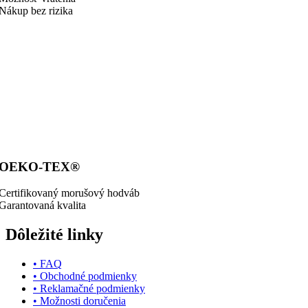
Nákup bez rizika
OEKO-TEX®
Certifikovaný morušový hodváb
Garantovaná kvalita
Dôležité linky
• FAQ
• Obchodné podmienky
• Reklamačné podmienky
• Možnosti doručenia