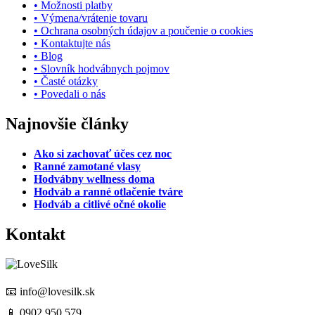
• Možnosti platby
• Výmena/vrátenie tovaru
• Ochrana osobných údajov a poučenie o cookies
• Kontaktujte nás
• Blog
• Slovník hodvábnych pojmov
• Časté otázky
• Povedali o nás
Najnovšie články
Ako si zachovať účes cez noc
Ranné zamotané vlasy
Hodvábny wellness doma
Hodváb a ranné otlačenie tváre
Hodváb a citlivé očné okolie
Kontakt
📧
info@lovesilk.sk
📱
0902 950 579