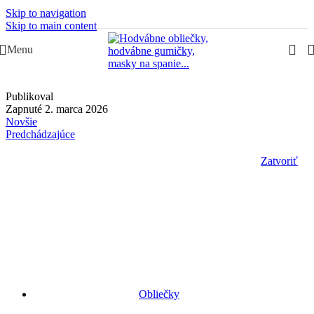
Skip to navigation
Slovenská rodinná značka – Juraj & Monika
Skip to main content
Menu
Publikoval
Zapnuté 2. marca 2026
Novšie
Predchádzajúce
Zatvoriť
Obliečky