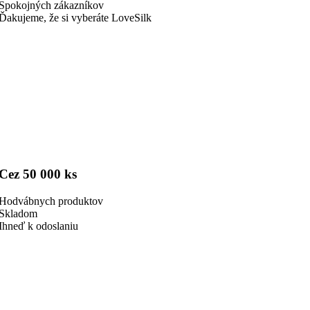
Spokojných zákazníkov
Ďakujeme, že si vyberáte LoveSilk
Cez 50 000 ks
Hodvábnych produktov
Skladom
Ihneď k odoslaniu