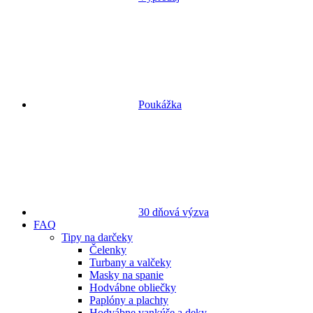
Poukážka
30 dňová výzva
FAQ
Tipy na darčeky
Čelenky
Turbany a valčeky
Masky na spanie
Hodvábne obliečky
Paplóny a plachty
Hodvábne vankúše a deky