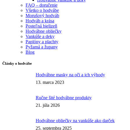
FAQ – doručenie
Všetko o hodvábe
Morušový hodváb
Hodváb a krása
Posteľná bielizeň
Hodvábne obliečky
Vankúše a deky
Paplóny a plachty
Pyžamá a župany
Blog
Články o hodvábe
Hodvábne masky na oči a ich výhody
13. marca 2023
Ručne šité hodvábne produkty
21. júla 2026
Hodvábne obliečky na vankúše ako darček
25. septembra 2025