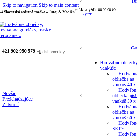
Tu
Skip to navigation
Skip to main content
✨ Akcia týždňa:
00
:
00
:
00
:
00
🌙 Slovenská rodinná značka – Juraj & Monika
|
Využiť
Gu
+421 902 950 579
Hodvábne obliečk
vankúše
Hodvábn
obliečka na
vankúš 40 x
Hodvábn
Novšie
Va
obliečka na
Predchádzajúce
vankúš 30 x
Zatvoriť
Hodvábn
obliečka na
vankúš 60 x
Hodvábn
SETY
Hodvábn