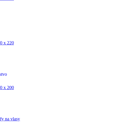
0 x 220
stvo
0 x 200
fy na vlasy