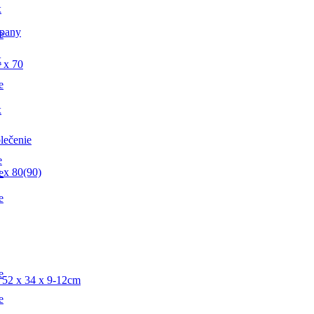
x
pany
e
x
 x 70
e
x
lečenie
e
 x 80(90)
e
e
e
 52 x 34 x 9-12cm
e