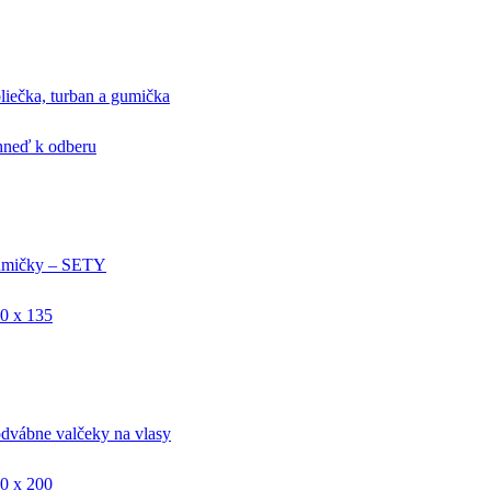
liečka, turban a gumička
ihneď k odberu
mičky – SETY
0 x 135
dvábne valčeky na vlasy
0 x 200