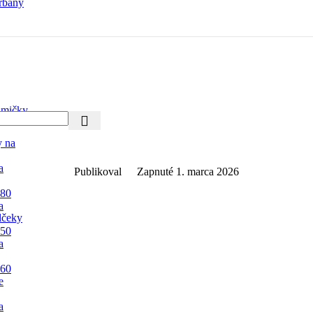
rbany
mičky
y na
a
Publikoval
Zapnuté 1. marca 2026
 80
a
lčeky
 50
a
 60
e
a