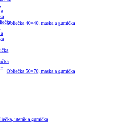
,
 a
ka
liečka
Obliečka 40×40, maska a gumička
,
 a
ka
ička
mička
 –
Obliečka 50×70, maska a gumička
liečka, uterák a gumička