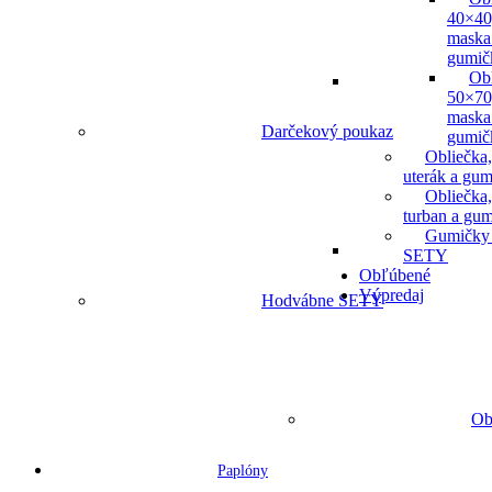
40×40
maska
gumič
Ob
50×70
maska
Darčekový poukaz
gumič
Obliečka,
uterák a gum
Obliečka,
turban a gu
Gumičky
SETY
Obľúbené
Výpredaj
Hodvábne SETY
Ob
Paplóny