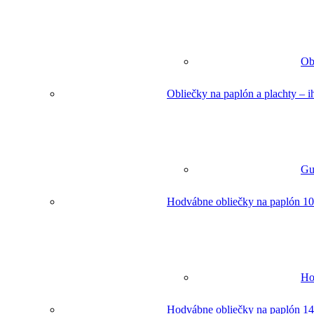
Ob
Obliečky na paplón a plachty – 
Gu
Hodvábne obliečky na paplón 10
Ho
Hodvábne obliečky na paplón 14