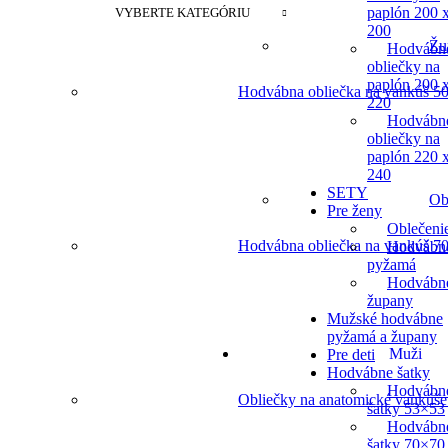
paplón 200 
VYBERTE KATEGÓRIU
200
Žu
Hodvábn
obliečky na
paplón 200 
Hodvábna obliečka na vankúš 50
220
Hodvábn
obliečky na
paplón 220 
240
SETY
Ob
Pre ženy
Oblečeni
Hodvábna obliečka na vankúš 70
Hodvábn
pyžamá
Hodvábn
župany
Mužské hodvábne
pyžamá a župany
Muži
Pre deti
Hodvábne šatky
Hodvábn
Obliečky na anatomické vankúše
šatky 53×53
Hodvábn
šatky 70×70