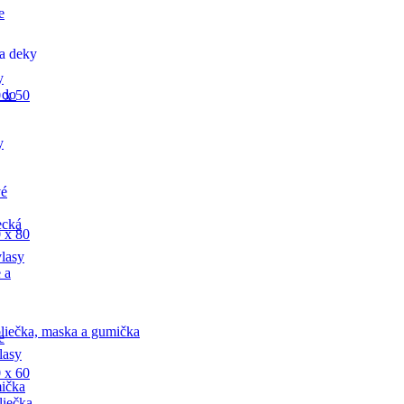
e
a deky
y
 do
 x 50
y
vé
ecká
 x 80
lasy
 a
liečka, maska a gumička
e
lasy
 x 60
ička
liečka