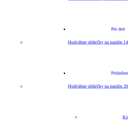
Pre deti
Hodvábne obliečky na paplón 14
Príslušen
Hodvábne obliečky na paplón 20
Ke