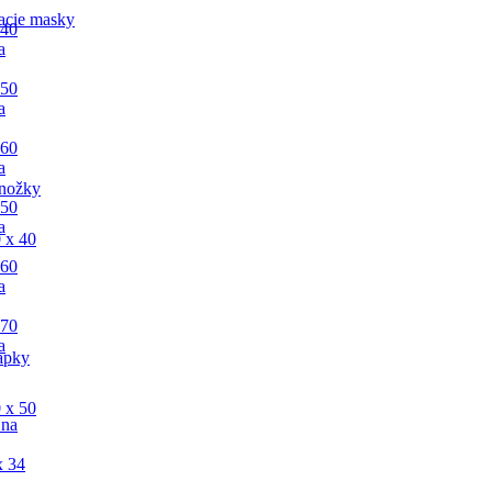
acie masky
 40
a
 50
a
 60
a
nožky
 50
a
 x 40
 60
a
 70
a
apky
 x 50
 na
x 34