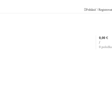
Prihlásiť / Registrova
0,00
€
/
0
položk