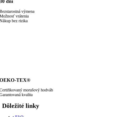
30 dní
Bezstarostná výmena
Možnosť vrátenia
Nákup bez rizika
OEKO-TEX®
Certifikovaný morušový hodváb
Garantovaná kvalita
Dôležité linky
• FAQ