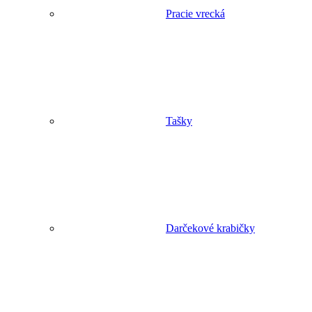
Pracie vrecká
Tašky
Darčekové krabičky