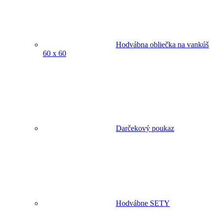
Hodvábna obliečka na vankúš
60 x 60
Darčekový poukaz
Hodvábne SETY