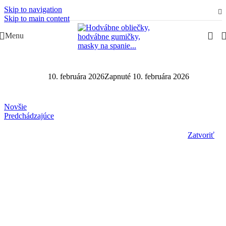
Skip to navigation
Slovenská rodinná značka – Juraj & Monika
Skip to main content
Menu
10. februára 2026
Zapnuté 10. februára 2026
Novšie
Predchádzajúce
Zatvoriť