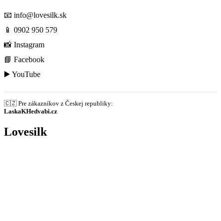
📧
info@lovesilk.sk
📱
0902 950 579
📸
Instagram
📘
Facebook
▶️
YouTube
🇨🇿 Pre zákazníkov z Českej republiky:
LaskaKHedvabi.cz
Lovesilk