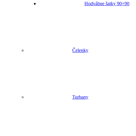
Hodvábne šatky 90×90
Čelenky
Turbany