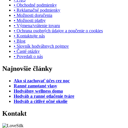
• Obchodné podmienky
• Reklamačné podmienky
• Možnosti doručenia
• Možnosti platby
• Výmena/vrátenie tovaru
• Ochrana osobných údajov a poučenie o cookies
• Kontaktujte nás
• Blog
• Slovník hodvábnych pojmov
• Časté otázky
• Povedali o nás
Najnovšie články
Ako si zachovať účes cez noc
Ranné zamotané vlasy
Hodvábny wellness doma
Hodváb a ranné otlačenie tváre
Hodváb a citlivé očné okolie
Kontakt