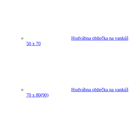
Hodvábna obliečka na vankúš
50 x 70
Hodvábna obliečka na vankúš
70 x 80(90)