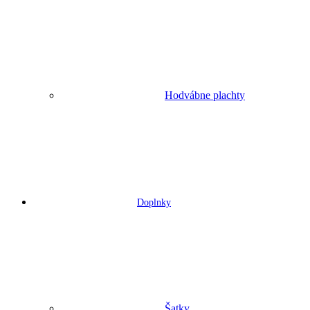
Hodvábne plachty
Doplnky
Šatky