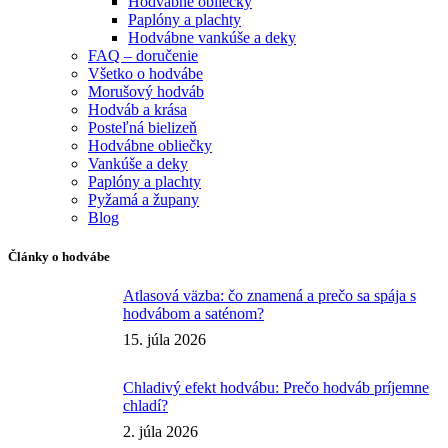
Hodvábne obliečky
Paplóny a plachty
Hodvábne vankúše a deky
FAQ – doručenie
Všetko o hodvábe
Morušový hodváb
Hodváb a krása
Posteľná bielizeň
Hodvábne obliečky
Vankúše a deky
Paplóny a plachty
Pyžamá a župany
Blog
Články o hodvábe
Atlasová väzba: čo znamená a prečo sa spája s
hodvábom a saténom?
15. júla 2026
Chladivý efekt hodvábu: Prečo hodváb príjemne
chladí?
2. júla 2026