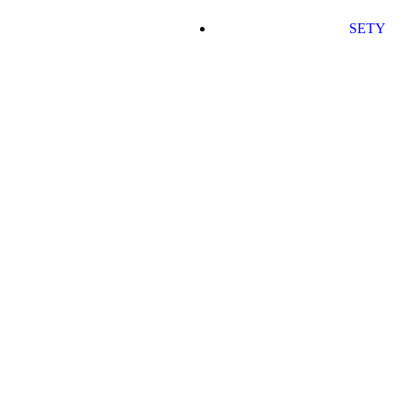
SETY
Pre ženy
Py