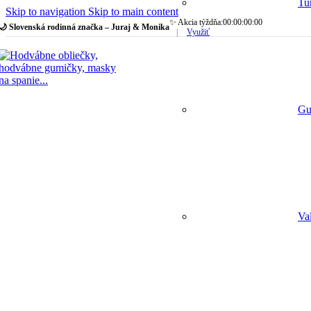
Tu
Skip to navigation
Skip to main content
✨ Akcia týždňa:
00
:
00
:
00
:
00
🌙 Slovenská rodinná značka – Juraj & Monika
|
Využiť
Gu
Va