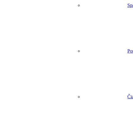
Sp
Po
Či