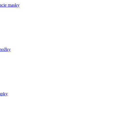
acie masky
nožky
apky