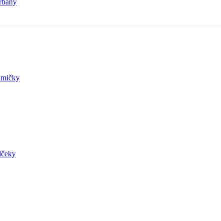
rbany
mičky
lčeky