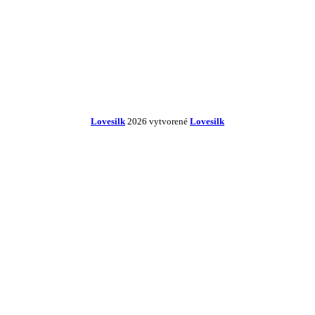
Lovesilk
2026 vytvorené
Lovesilk
Začnite písať názov produktu, ktorý hľadáte.
Obliečky na vankúše