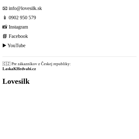
📧
info@lovesilk.sk
📱
0902 950 579
📸
Instagram
📘
Facebook
▶️
YouTube
🇨🇿 Pre zákazníkov z Českej republiky:
LaskaKHedvabi.cz
Lovesilk