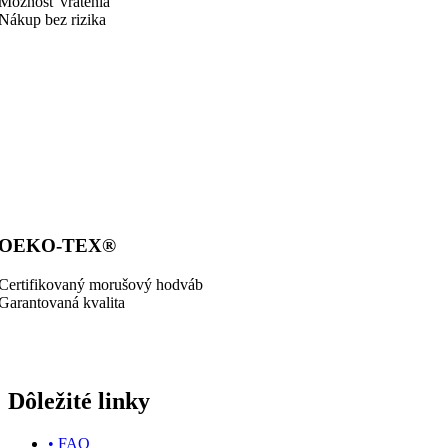
Možnosť vrátenia
Nákup bez rizika
OEKO-TEX®
Certifikovaný morušový hodváb
Garantovaná kvalita
Dôležité linky
• FAQ