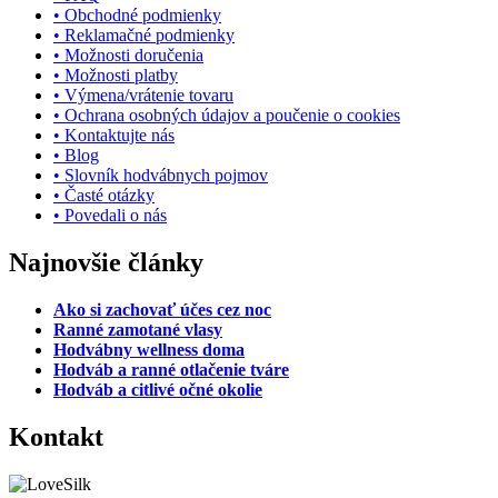
• Obchodné podmienky
• Reklamačné podmienky
• Možnosti doručenia
• Možnosti platby
• Výmena/vrátenie tovaru
• Ochrana osobných údajov a poučenie o cookies
• Kontaktujte nás
• Blog
• Slovník hodvábnych pojmov
• Časté otázky
• Povedali o nás
Najnovšie články
Ako si zachovať účes cez noc
Ranné zamotané vlasy
Hodvábny wellness doma
Hodváb a ranné otlačenie tváre
Hodváb a citlivé očné okolie
Kontakt