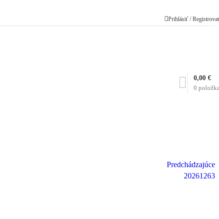
Prihlásiť / Registrova
0,00
€
0
položk
Predchádzajúce
20261263