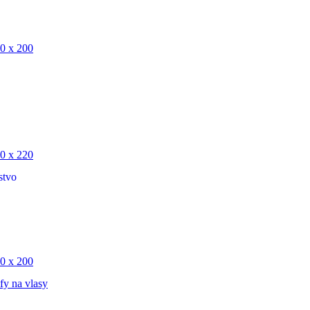
0 x 200
0 x 220
stvo
0 x 200
fy na vlasy