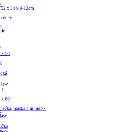
e
 52 x 34 x 9-12cm
a deky
y
 do
y
 x 50
vé
ecká
lasy
 a
 x 80
liečka, maska a gumička
e
lasy
ička
liečka