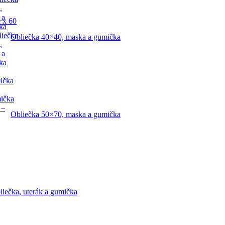
,
 a
 x 60
ka
liečka
Obliečka 40×40, maska a gumička
,
 a
ka
ička
mička
 –
Obliečka 50×70, maska a gumička
liečka, uterák a gumička