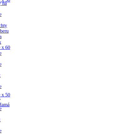
y na
e
chty
dberu
a
x
 x 60
e
e
x
e
 x 50
x
žamá
e
x
e