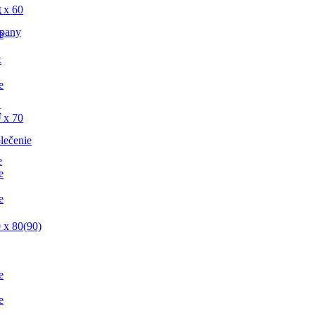
x
 x 60
pany
e
x
e
x
 x 70
lečenie
e
e
e
 x 80(90)
e
e