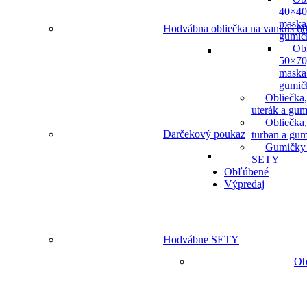
40×40
maska
Hodvábna obliečka na vankúš 60
gumič
Ob
50×70
maska
gumič
Obliečka,
uterák a gum
Obliečka,
Darčekový poukaz
turban a gu
Gumičky
SETY
Obľúbené
Výpredaj
Hodvábne SETY
Ob