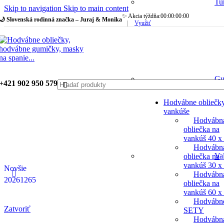
Tu
Skip to navigation
Skip to main content
✨ Akcia týždňa:
00
:
00
:
00
:
00
🌙 Slovenská rodinná značka – Juraj & Monika
|
Využiť
Gu
+421 902 950 579
Hodvábne obliečk
vankúše
Hodvábn
obliečka na
vankúš 40 x
Hodvábn
Va
obliečka na
vankúš 30 x
Novšie
Hodvábn
20261265
obliečka na
vankúš 60 x
Hodvábn
Zatvoriť
SETY
Hodvábn