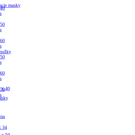
acie masky
 40
a
 50
a
 60
a
nožky
 50
a
 60
a
 x 40
 70
a
apky
 na
x 34
 x 50