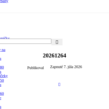
rbany
mičky
y na
20261264
a
Zapnuté 7. júla 2026
 80
Publikoval
a
lčeky
 50
a
 60
e
a