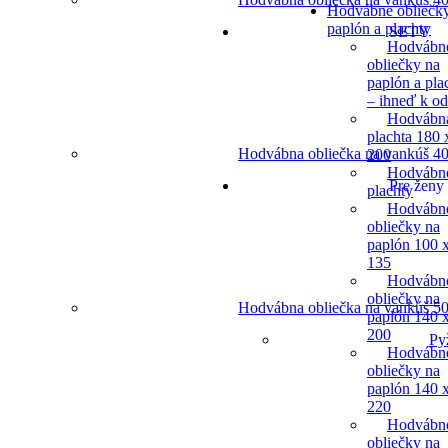
Hodvábne obliečk
paplón a plachty
SETY
Hodvábn
obliečky na
paplón a pla
– ihneď k o
Hodvábn
plachta 180 
Hodvábna obliečka na vankúš 40
200
Hodvábn
Pre ženy
plachty
Hodvábn
obliečky na
paplón 100 
135
Hodvábn
obliečky na
Hodvábna obliečka na vankúš 50
paplón 140 
200
Py
Hodvábn
obliečky na
paplón 140 
220
Hodvábn
obliečky na