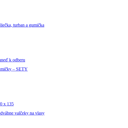
liečka, turban a gumička
ihneď k odberu
mičky – SETY
0 x 135
dvábne valčeky na vlasy