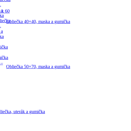
,
 a
 x 60
ka
liečka
Obliečka 40×40, maska a gumička
,
 a
ka
ička
mička
 –
Obliečka 50×70, maska a gumička
liečka, uterák a gumička