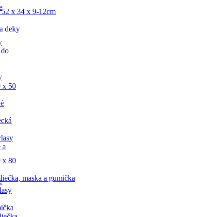
e
 52 x 34 x 9-12cm
a deky
y
 do
y
 x 50
vé
ecká
lasy
 a
 x 80
liečka, maska a gumička
e
lasy
ička
liečka