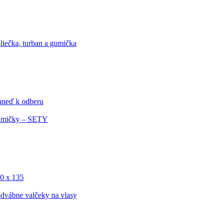
liečka, turban a gumička
ihneď k odberu
mičky – SETY
0 x 135
dvábne valčeky na vlasy