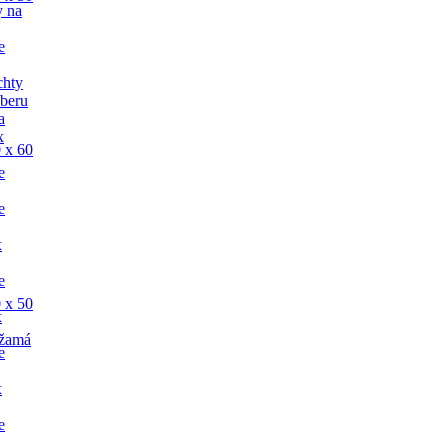
y na
e
chty
dberu
a
x
 x 60
e
e
x
e
 x 50
x
žamá
e
x
e