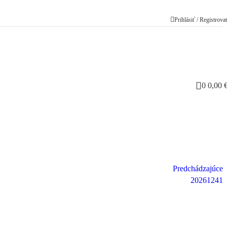
Prihlásiť / Registrova
0
0,00
Predchádzajúce
20261241