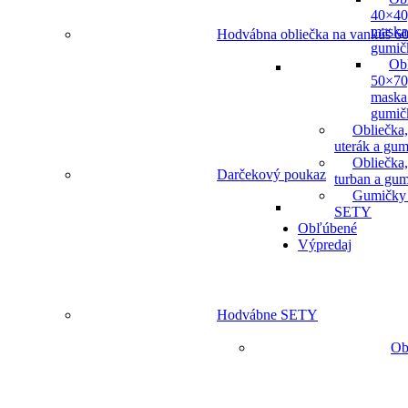
40×40
maska
Hodvábna obliečka na vankúš 60
gumič
Ob
50×70
maska
gumič
Obliečka,
uterák a gum
Obliečka,
Darčekový poukaz
turban a gu
Gumičky
SETY
Obľúbené
Výpredaj
Hodvábne SETY
Ob