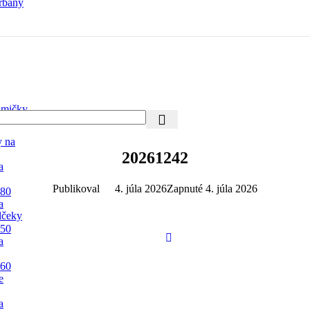
rbany
mičky
y na
20261242
a
Publikoval
4. júla 2026
Zapnuté 4. júla 2026
 80
a
lčeky
 50
a
 60
e
a