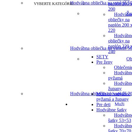
Hodvábna obliečka na vankúš 50
paplón 200 
VYBERTE KATEGÓRIU
200
Žu
Hodvábn
obliečky na
paplón 200 
220
Hodvábn
obliečky na
paplón 220 
Hodvábna obliečka na vankúš 50
240
SETY
Ob
Pre ženy
Oblečeni
Hodvábn
pyžamá
Hodvábn
župany
Hodvábna obliečka na vankúš 70
Mužské hodvábne
pyžamá a župany
Muži
Pre deti
Hodvábne šatky
Hodvábn
šatky 53×53
Hodvábn
šatky 70×70