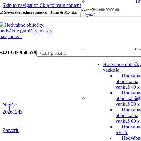
Tu
Skip to navigation
Skip to main content
✨ Akcia týždňa:
00
:
00
:
00
:
00
🌙 Slovenská rodinná značka – Juraj & Monika
|
Využiť
Gu
+421 902 950 579
Hodvábne obliečk
vankúše
Hodvábn
obliečka na
vankúš 40 x
Hodvábn
Va
obliečka na
vankúš 30 x
Novšie
Hodvábn
20261243
obliečka na
vankúš 60 x
Hodvábn
Zatvoriť
SETY
Hodvábn