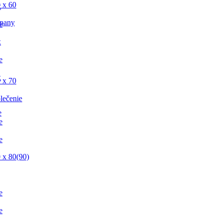
 x 60
x
pany
e
x
e
x
 x 70
lečenie
e
e
e
 x 80(90)
e
e