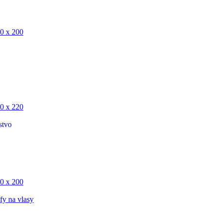
0 x 200
0 x 220
stvo
0 x 200
fy na vlasy