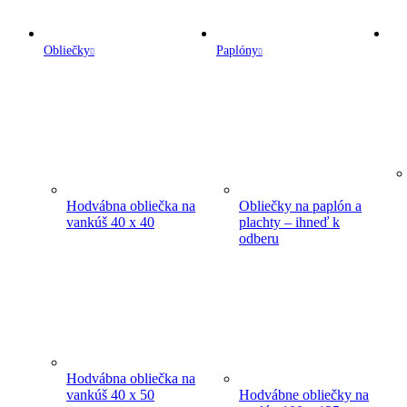
Obliečky
Paplóny
Hodvábna obliečka na
Obliečky na paplón a
vankúš 40 x 40
plachty – ihneď k
odberu
Hodvábna obliečka na
vankúš 40 x 50
Hodvábne obliečky na