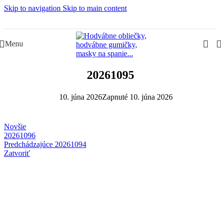
Skip to navigation
Skip to main content
Slovenská rodinná značka – Juraj & Monika
Menu
20261095
10. júna 2026
Zapnuté 10. júna 2026
Novšie
20261096
Predchádzajúce
20261094
Zatvoriť