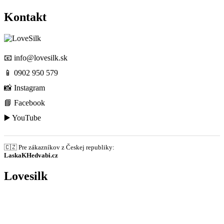
Kontakt
📧
info@lovesilk.sk
📱
0902 950 579
📸
Instagram
📘
Facebook
▶️
YouTube
🇨🇿 Pre zákazníkov z Českej republiky:
LaskaKHedvabi.cz
Lovesilk