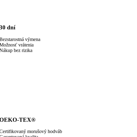
30 dní
Bezstarostná výmena
Možnosť vrátenia
Nákup bez rizika
OEKO-TEX®
Certifikovaný morušový hodváb
Garantovaná kvalita