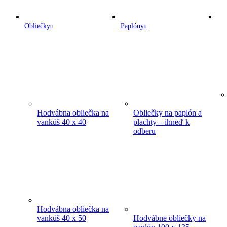
Obliečky
Paplóny
Hodvábna obliečka na
Obliečky na paplón a
vankúš 40 x 40
plachty – ihneď k
odberu
Hodvábna obliečka na
vankúš 40 x 50
Hodvábne obliečky na