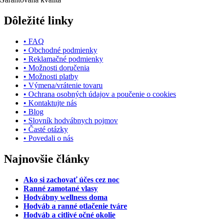
Dôležité linky
• FAQ
• Obchodné podmienky
• Reklamačné podmienky
• Možnosti doručenia
• Možnosti platby
• Výmena/vrátenie tovaru
• Ochrana osobných údajov a poučenie o cookies
• Kontaktujte nás
• Blog
• Slovník hodvábnych pojmov
• Časté otázky
• Povedali o nás
Najnovšie články
Ako si zachovať účes cez noc
Ranné zamotané vlasy
Hodvábny wellness doma
Hodváb a ranné otlačenie tváre
Hodváb a citlivé očné okolie