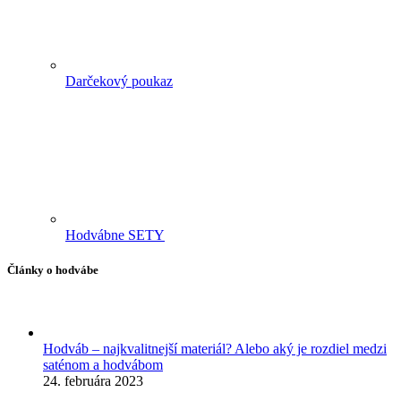
Darčekový poukaz
Hodvábne SETY
Články o hodvábe
Hodváb – najkvalitnejší materiál? Alebo aký je rozdiel medzi
saténom a hodvábom
24. februára 2023