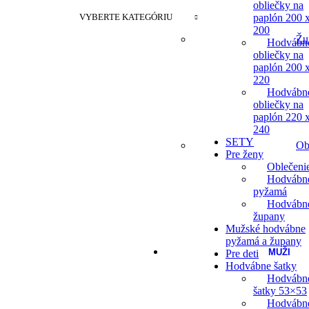
obliečky na
VYBERTE KATEGÓRIU
paplón 200 
200
Žu
Hodvábn
obliečky na
paplón 200 
220
Hodvábn
obliečky na
paplón 220 
240
SETY
Ob
Pre ženy
Oblečeni
Hodvábn
pyžamá
Hodvábn
župany
Mužské hodvábne
pyžamá a župany
MUŽI
Pre deti
Hodvábne šatky
Hodvábn
šatky 53×53
Hodvábn