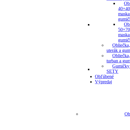
Ob
40×40
maska
gumič
Ob
50×70
maska
gumič
Obliečka,
uterák a gum
Obliečka,
turban a gu
Gumičky
SETY
Obľúbené
Výpredaj
Ob