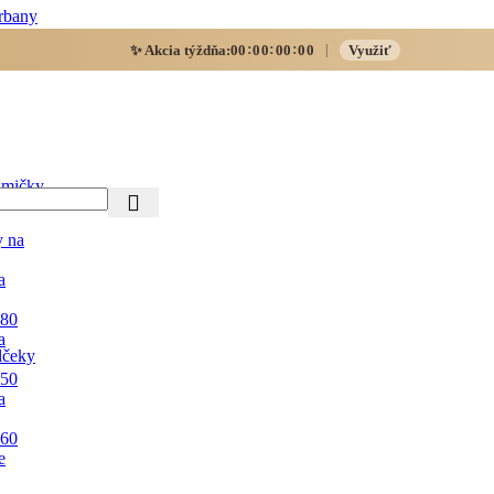
rbany
:
:
:
✨ Akcia týždňa:
00
00
00
00
Využiť
|
mičky
y na
a
 80
a
lčeky
 50
a
 60
e