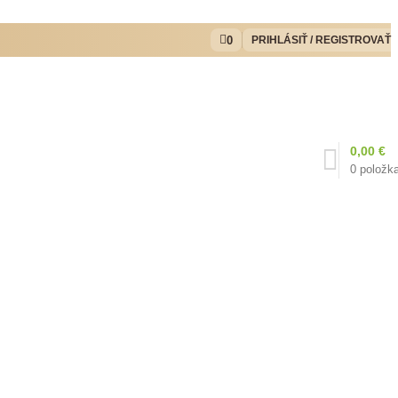
0
PRIHLÁSIŤ / REGISTROVAŤ
0,00
€
0
položk