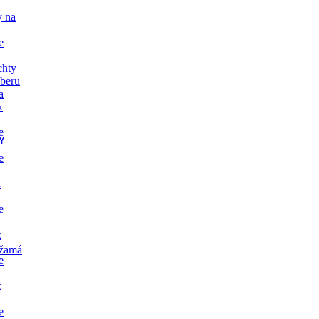
y na
e
chty
dberu
a
x
e
Y
e
x
e
x
žamá
e
x
e