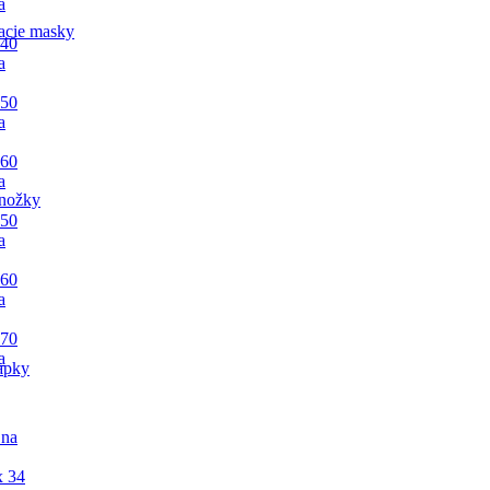
a
acie masky
 40
a
 50
a
 60
a
nožky
 50
a
 60
a
 70
a
apky
 na
x 34