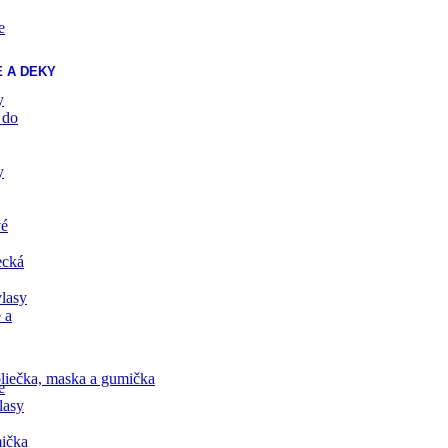
e
 A DEKY
y
 do
y
vé
ecká
lasy
 a
liečka, maska a gumička
e
lasy
ička