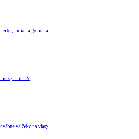
liečka, turban a gumička
mičky – SETY
dvábne valčeky na vlasy