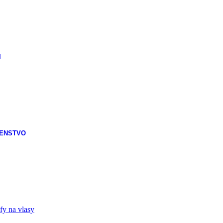
I
ŠENSTVO
fy na vlasy