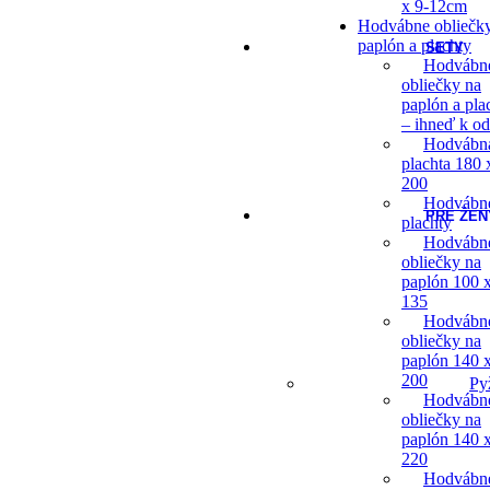
x 9-12cm
Hodvábne obliečk
paplón a plachty
SETY
Hodvábn
obliečky na
paplón a pla
– ihneď k o
Hodvábn
plachta 180 
200
Hodvábn
PRE ŽEN
plachty
Hodvábn
obliečky na
paplón 100 
135
Hodvábn
obliečky na
paplón 140 
200
Py
Hodvábn
obliečky na
paplón 140 
220
Hodvábn