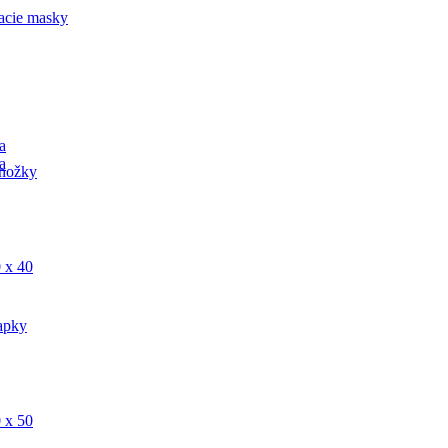
acie masky
a
a
nožky
 x 40
apky
 x 50