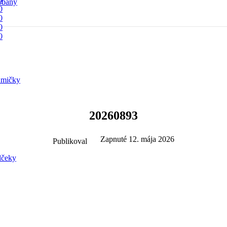
rbany
0
0
0
0
mičky
20260893
Zapnuté 12. mája 2026
Publikoval
lčeky