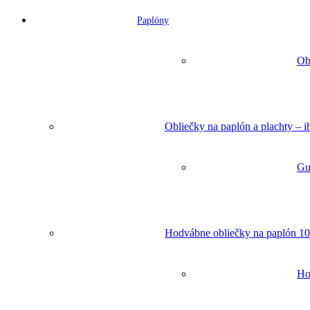
Paplóny
Ob
Obliečky na paplón a plachty – 
Gu
Hodvábne obliečky na paplón 10
Ho