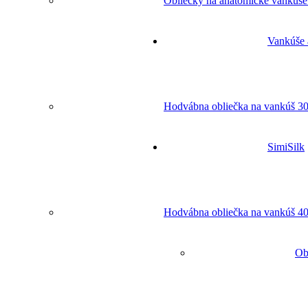
Obliečky na anatomické vankúše
Vankúše 
Hodvábna obliečka na vankúš 30
SimiSilk
Hodvábna obliečka na vankúš 40
Ob