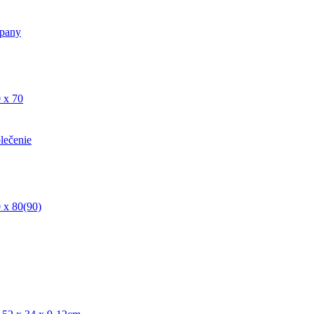
pany
 x 70
lečenie
 x 80(90)