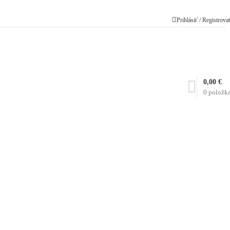
Prihlásiť / Registrova
0,00
€
0
položk