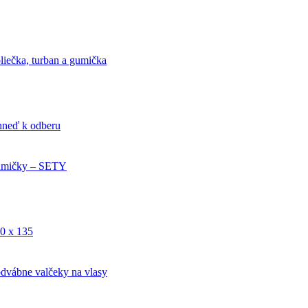
liečka, turban a gumička
ihneď k odberu
mičky – SETY
0 x 135
dvábne valčeky na vlasy