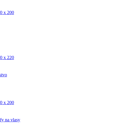
0 x 200
0 x 220
stvo
0 x 200
fy na vlasy