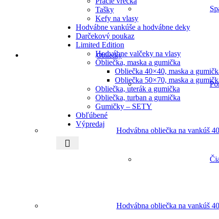
Pracie vrecká
Sp
Tašky
Kefy na vlasy
Hodvábne vankúše a hodvábne deky
Darčekový poukaz
Limited Edition
Hodvábne valčeky na vlasy
Obliečky
Obliečka, maska a gumička
Obliečka 40×40, maska a gumičk
Obliečka 50×70, maska a gumičk
Po
Obliečka, uterák a gumička
Obliečka, turban a gumička
Gumičky – SETY
Obľúbené
Výpredaj
Hodvábna obliečka na vankúš 40
Či
Hodvábna obliečka na vankúš 40