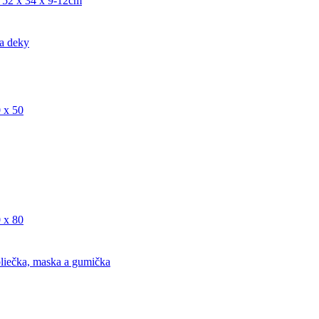
 52 x 34 x 9-12cm
a deky
 x 50
 x 80
liečka, maska a gumička