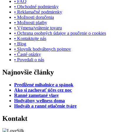
• FAQ
• Obchodné podmienky
• Reklamačné podmienky
• Možnosti doručenia
• Možnosti platby
• Výmena/vrátenie tovaru
• Ochrana osobných údajov a poučenie o cookies
• Kontaktujte nás
• Blog
• Slovník hodvábnych pojmov
• Časté otázky
• Povedali o nás
Najnovšie články
Predĺžené mihalnice a spánok
Ako si zachovať účes cez noc
Ranné zamotané vlasy
Hodvábny wellness doma
Hodváb a ranné otlačenie tváre
Kontakt