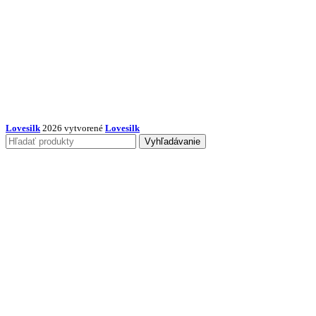
Lovesilk
2026 vytvorené
Lovesilk
Vyhľadávanie
Obliečky na vankúše