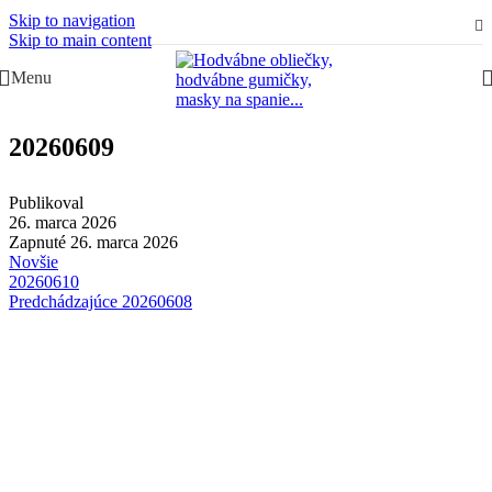
Skip to navigation
Slovenská rodinná značka – Juraj & Monika
Skip to main content
Menu
20260609
Publikoval
26. marca 2026
Zapnuté 26. marca 2026
Novšie
20260610
Predchádzajúce
20260608