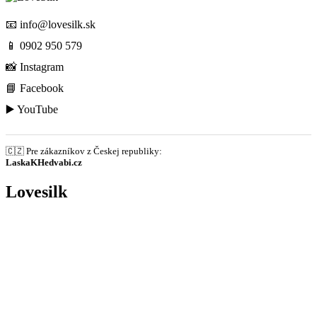
📧
info@lovesilk.sk
📱
0902 950 579
📸
Instagram
📘
Facebook
▶️
YouTube
🇨🇿 Pre zákazníkov z Českej republiky:
LaskaKHedvabi.cz
Lovesilk