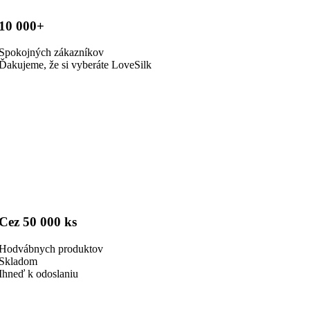
10 000+
Spokojných zákazníkov
Ďakujeme, že si vyberáte LoveSilk
Cez 50 000 ks
Hodvábnych produktov
Skladom
Ihneď k odoslaniu