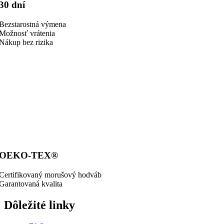
30 dní
Bezstarostná výmena
Možnosť vrátenia
Nákup bez rizika
OEKO-TEX®
Certifikovaný morušový hodváb
Garantovaná kvalita
Dôležité linky