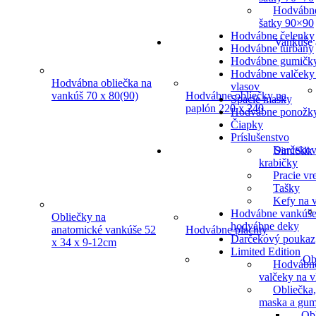
Hodvábn
šatky 90×90
Hodvábne čelenky
Vankúše 
Hodvábne turbany
Hodvábne gumičk
Hodvábne valčeky
Hodvábna obliečka na
vlasov
vankúš 70 x 80(90)
Hodvábne obliečky na
Spacie masky
paplón 220 x 240
Hodvábne ponožk
Čiapky
Príslušenstvo
Darčeko
SimiSilk
krabičky
Pracie vr
Tašky
Kefy na v
Hodvábne vankúše
Obliečky na
hodvábne deky
anatomické vankúše 52
Hodvábne plachty
Darčekový poukaz
x 34 x 9-12cm
Limited Edition
Ob
Hodvábn
valčeky na v
Obliečka,
maska a gum
Ob