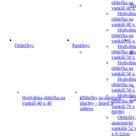
obliečka na
Sp
vankúš 40 x
Hodvábn
obliečka na
vankúš 40 x
Hodvábn
obliečka na
vankúš 40 x
Obliečky
Paplóny
Hodvábn
obliečka na
Po
vankúš 50 x
Hodvábn
obliečka na
vankúš 50 x
Hodvábn
obliečka na
vankúš 50 x
Hodvábn
Hodvábna obliečka na
Obliečky na paplón a
Či
obliečka na
vankúš 40 x 40
plachty – ihneď k
vankúš 70 x
odberu
80(90)
Obliečky
anatomické
vankúše 52 
x 9-12cm