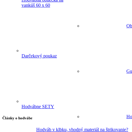
vankúš 60 x 60
Ob
Darčekový poukaz
Gu
Hodvábne SETY
Ho
Články o hodvábe
Hodváb v klbku, vhodný materiál na štrikovanie?