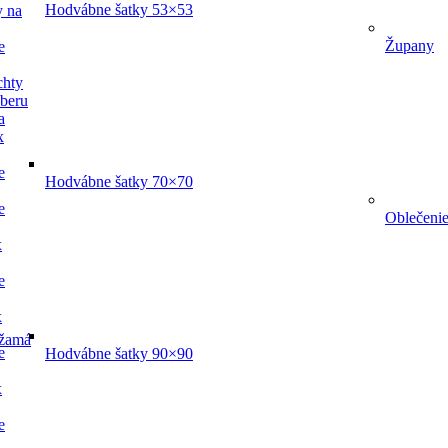
Hodvábne šatky 53×53
y na
Župany
e
chty
dberu
a
x
e
Hodvábne šatky 70×70
e
Oblečeni
x
e
x
žamá
e
Hodvábne šatky 90×90
x
e