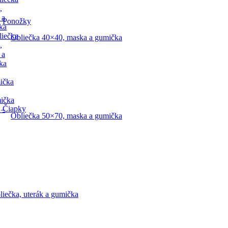
,
 a
Ponožky
ka
liečka
Obliečka 40×40, maska a gumička
,
 a
ka
ička
mička
Čiapky
 –
Obliečka 50×70, maska a gumička
liečka, uterák a gumička