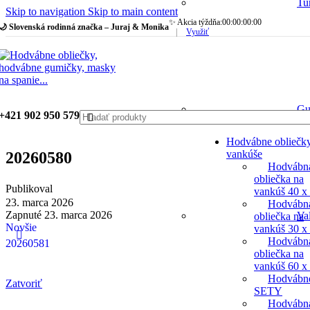
Tu
Skip to navigation
Skip to main content
✨ Akcia týždňa:
00
:
00
:
00
:
00
🌙 Slovenská rodinná značka – Juraj & Monika
|
Využiť
Gu
+421 902 950 579
Hodvábne obliečk
vankúše
20260580
Hodvábn
obliečka na
Publikoval
vankúš 40 x
23. marca 2026
Hodvábn
Zapnuté 23. marca 2026
Va
obliečka na
Novšie
vankúš 30 x
Hodvábn
20260581
obliečka na
vankúš 60 x
Hodvábn
Zatvoriť
SETY
Hodvábn