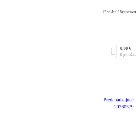
Prihlásiť / Registrova
0,00
€
0
položk
Predchádzajúce
20260579