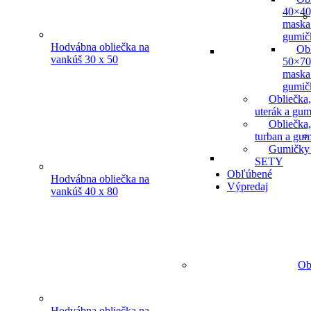
40×40
maska
gumič
Hodvábna obliečka na
Ob
vankúš 30 x 50
50×70
maska
gumič
Obliečka,
uterák a gum
Obliečka,
turban a gu
Gumičky
SETY
Obľúbené
Hodvábna obliečka na
Výpredaj
vankúš 40 x 80
Ob
Hodvábna obliečka na