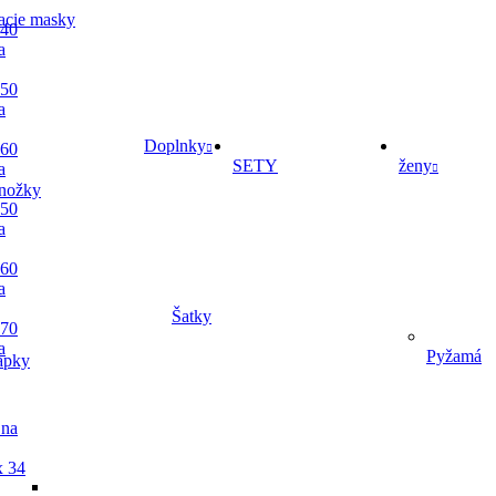
acie masky
 40
a
 50
a
Doplnky
 60
SETY
ženy
a
nožky
 50
a
 60
a
Šatky
 70
a
Pyžamá
apky
 na
x 34