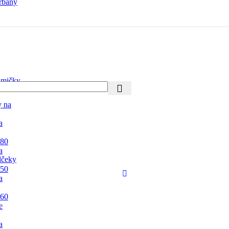
rbany
mičky
y na
a
 80
a
lčeky
 50
a
 60
e
a