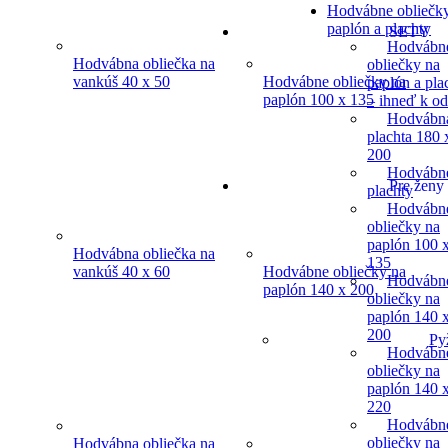
Hodvábne obliečk
paplón a plachty
SETY
Hodvábn
Hodvábna obliečka na
obliečky na
vankúš 40 x 50
Hodvábne obliečky na
paplón a pla
paplón 100 x 135
– ihneď k o
Hodvábn
plachta 180 
200
Hodvábn
Pre ženy
plachty
Hodvábn
obliečky na
paplón 100 
Hodvábna obliečka na
135
vankúš 40 x 60
Hodvábne obliečky na
Hodvábn
paplón 140 x 200
obliečky na
paplón 140 
200
Py
Hodvábn
obliečky na
paplón 140 
220
Hodvábn
obliečky na
Hodvábna obliečka na