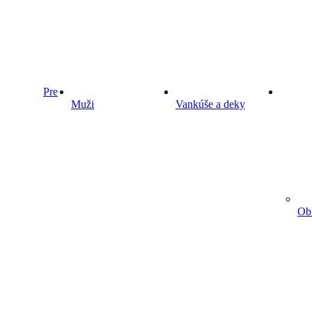
Pre
Muži
Vankúše a deky
Obl