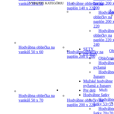
paplón 200 
VYBERTE KATEGÓRIU
vankúš 50 x 50
Hodvábne obliečky na
200
paplón 140 x 220
Žu
Hodvábn
obliečky na
paplón 200 
220
Hodvábn
obliečky na
paplón 220 
240
Hodvábna obliečka na
SETY
Ob
vankúš 50 x 60
Hodvábne obliečky na
Pre ženy
paplón 200 x 200
Oblečeni
Hodvábn
pyžamá
Hodvábn
župany
Mužské hodvábne
pyžamá a župany
Muži
Pre deti
Hodvábne šatky
Hodvábna obliečka na
Hodvábn
vankúš 50 x 70
Hodvábne obliečky na
šatky 53×53
paplón 200 x 220
Hodvábn
šatky 70×70