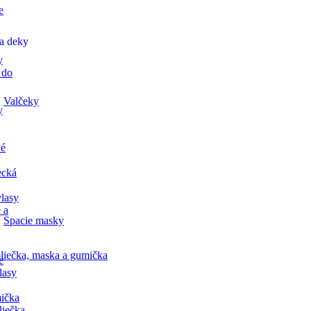
e
a deky
y
 do
Valčeky
y
vé
ecká
lasy
 a
Spacie masky
liečka, maska a gumička
e
lasy
ička
liečka