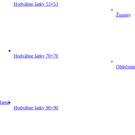
Hodvábne šatky 53×53
Župany
Hodvábne šatky 70×70
Oblečeni
žamá
Hodvábne šatky 90×90