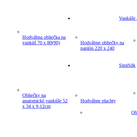
Vankúše 
Hodvábna obliečka na
vankúš 70 x 80(90)
Hodvábne obliečky na
paplón 220 x 240
SimiSilk
Obliečky na
anatomické vankúše 52
Hodvábne plachty
x 34 x 9-12cm
Ob