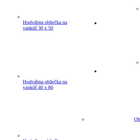
Hodvábna obliečka na
vankúš 30 x 50
Hodvábna obliečka na
vankúš 40 x 80
Ob