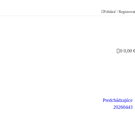
Prihlásiť / Registrova
0
0,00
Predchádzajúce
20260443