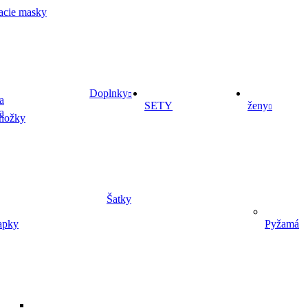
acie masky
Doplnky
a
SETY
ženy
a
nožky
Šatky
Pyžamá
apky