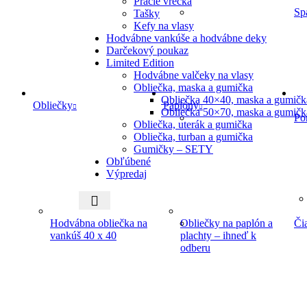
Pracie vrecká
Sp
Tašky
Kefy na vlasy
Hodvábne vankúše a hodvábne deky
Darčekový poukaz
Limited Edition
Hodvábne valčeky na vlasy
Obliečka, maska a gumička
Obliečka 40×40, maska a gumičk
Obliečky
Paplóny
Obliečka 50×70, maska a gumičk
Po
Obliečka, uterák a gumička
Obliečka, turban a gumička
Gumičky – SETY
Obľúbené
Výpredaj
Hodvábna obliečka na
Obliečky na paplón a
Či
vankúš 40 x 40
plachty – ihneď k
odberu