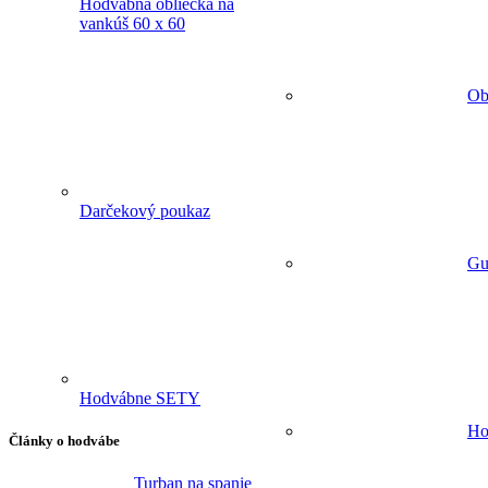
Hodvábna obliečka na
vankúš 60 x 60
Ob
Darčekový poukaz
Gu
Hodvábne SETY
Ho
Články o hodvábe
Turban na spanie