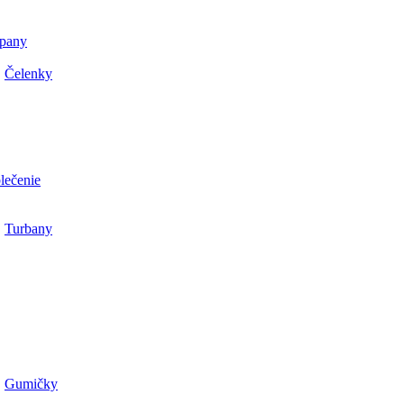
pany
Čelenky
lečenie
Turbany
Gumičky