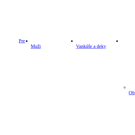
Pre
Muži
Vankúše a deky
Obl