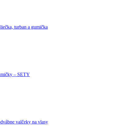
liečka, turban a gumička
mičky – SETY
dvábne valčeky na vlasy