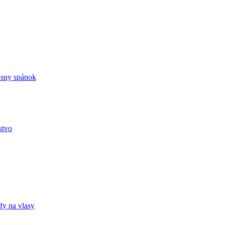
ásny spánok
stvo
fy na vlasy