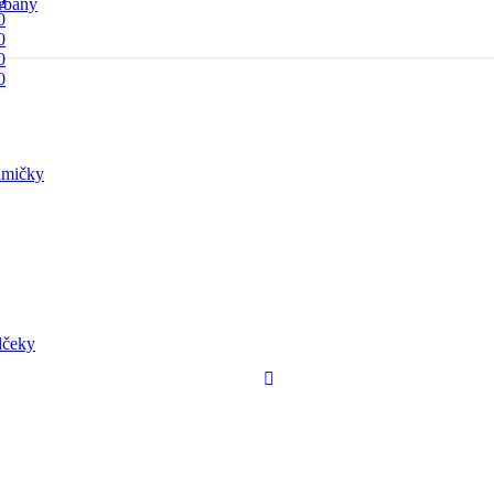
rbany
0
0
0
0
mičky
lčeky