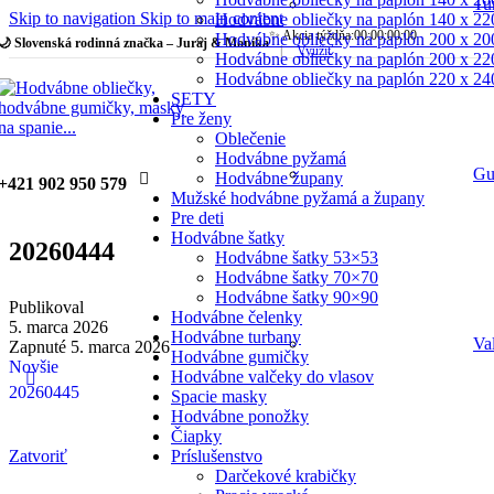
Tu
Skip to navigation
Skip to main content
Hodvábne obliečky na paplón 140 x 22
✨ Akcia týždňa:
00
:
00
:
00
:
00
Hodvábne obliečky na paplón 200 x 20
🌙 Slovenská rodinná značka – Juraj & Monika
|
Využiť
Hodvábne obliečky na paplón 200 x 22
Hodvábne obliečky na paplón 220 x 24
SETY
Pre ženy
Oblečenie
Hodvábne pyžamá
Gu
Hodvábne župany
+421 902 950 579
Mužské hodvábne pyžamá a župany
Pre deti
Hodvábne šatky
20260444
Hodvábne šatky 53×53
Hodvábne šatky 70×70
Hodvábne šatky 90×90
Publikoval
Hodvábne čelenky
5. marca 2026
Hodvábne turbany
Va
Zapnuté 5. marca 2026
Hodvábne gumičky
Novšie
Hodvábne valčeky do vlasov
20260445
Spacie masky
Hodvábne ponožky
Čiapky
Príslušenstvo
Zatvoriť
Darčekové krabičky