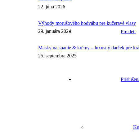
22. júna 2026
Výhody morušového hodvábu pre kučeravé vlasy
29. januára 2024
Pre deti
Masky na spanie & krémy – luxusný darček pre kr
25. septembra 2025
Príslušen
Ke