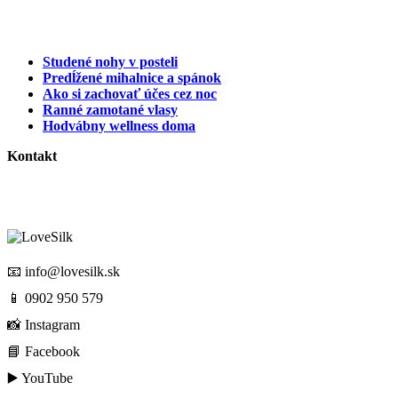
Studené nohy v posteli
Predĺžené mihalnice a spánok
Ako si zachovať účes cez noc
Ranné zamotané vlasy
Hodvábny wellness doma
Kontakt
📧
info@lovesilk.sk
📱
0902 950 579
📸
Instagram
📘
Facebook
▶️
YouTube