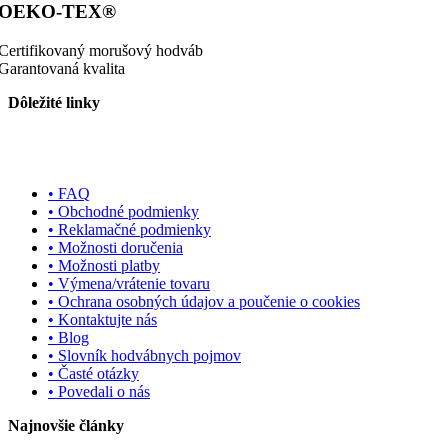
OEKO-TEX®
Certifikovaný morušový hodváb
Garantovaná kvalita
Dôležité linky
• FAQ
• Obchodné podmienky
• Reklamačné podmienky
• Možnosti doručenia
• Možnosti platby
• Výmena/vrátenie tovaru
• Ochrana osobných údajov a poučenie o cookies
• Kontaktujte nás
• Blog
• Slovník hodvábnych pojmov
• Časté otázky
• Povedali o nás
Najnovšie články