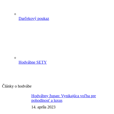
Darčekový poukaz
Hodvábne SETY
Články o hodvábe
Hodvábny župan: Vynikajúca voľba pre
pohodlnosť a luxus
14. apríla 2023