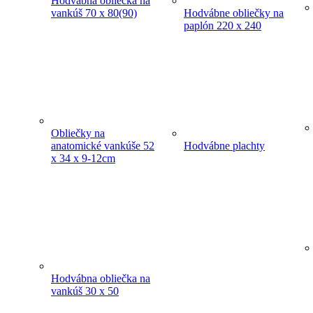
Hodvábna obliečka na
vankúš 70 x 80(90)
Hodvábne obliečky na
paplón 220 x 240
Obliečky na
anatomické vankúše 52
Hodvábne plachty
x 34 x 9-12cm
Hodvábna obliečka na
vankúš 30 x 50