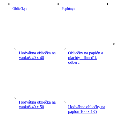
Obliečky
Paplóny
Hodvábna obliečka na
Obliečky na paplón a
vankúš 40 x 40
plachty – ihneď k
odberu
Hodvábna obliečka na
vankúš 40 x 50
Hodvábne obliečky na
paplón 100 x 135