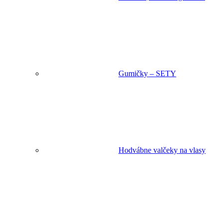
Gumičky – SETY
Hodvábne valčeky na vlasy