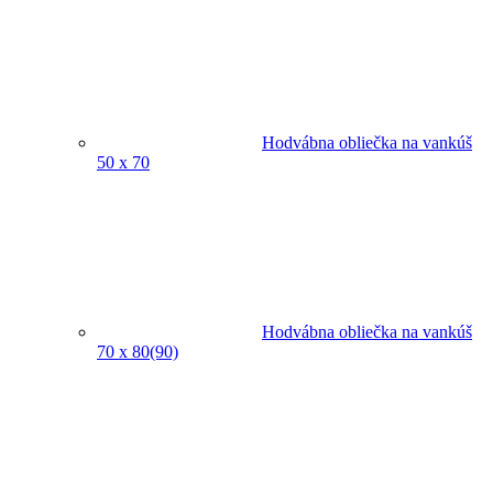
Hodvábna obliečka na vankúš
50 x 70
Hodvábna obliečka na vankúš
70 x 80(90)