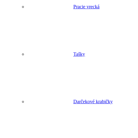
Pracie vrecká
Tašky
Darčekové krabičky