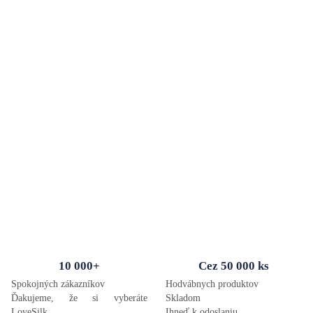
10 000+
Cez 50 000 ks
Spokojných zákazníkov
Hodvábnych produktov
Ďakujeme, že si vyberáte
Skladom
LoveSilk
Ihneď k odoslaniu