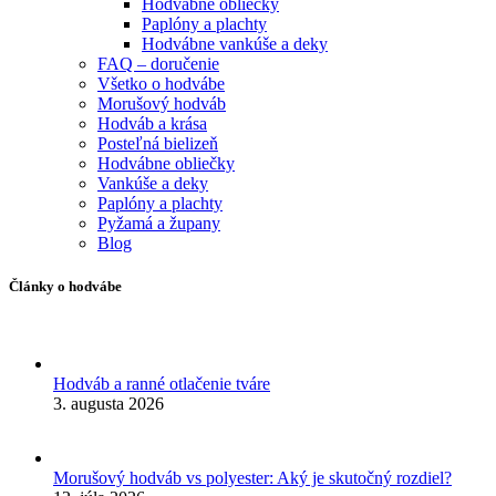
Hodvábne obliečky
Paplóny a plachty
Hodvábne vankúše a deky
FAQ – doručenie
Všetko o hodvábe
Morušový hodváb
Hodváb a krása
Posteľná bielizeň
Hodvábne obliečky
Vankúše a deky
Paplóny a plachty
Pyžamá a župany
Blog
Články o hodvábe
Hodváb a ranné otlačenie tváre
3. augusta 2026
Morušový hodváb vs polyester: Aký je skutočný rozdiel?