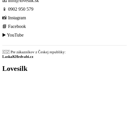
📧
info@lovesilk.sk
📱
0902 950 579
📸
Instagram
📘
Facebook
▶️
YouTube
🇨🇿 Pre zákazníkov z Českej republiky:
LaskaKHedvabi.cz
Lovesilk