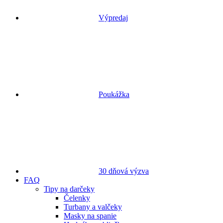
Výpredaj
Poukážka
30 dňová výzva
FAQ
Tipy na darčeky
Čelenky
Turbany a valčeky
Masky na spanie