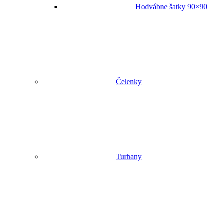
Hodvábne šatky 90×90
Čelenky
Turbany