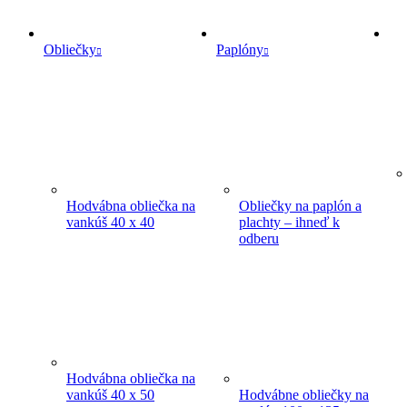
Obliečky
Paplóny
Hodvábna obliečka na
Obliečky na paplón a
vankúš 40 x 40
plachty – ihneď k
odberu
Hodvábna obliečka na
vankúš 40 x 50
Hodvábne obliečky na