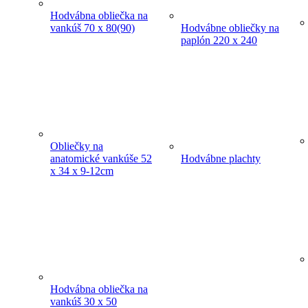
Hodvábna obliečka na
vankúš 70 x 80(90)
Hodvábne obliečky na
paplón 220 x 240
Obliečky na
anatomické vankúše 52
Hodvábne plachty
x 34 x 9-12cm
Hodvábna obliečka na
vankúš 30 x 50