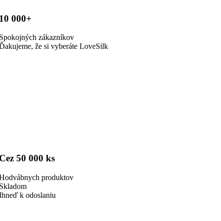
10 000+
Spokojných zákazníkov
Ďakujeme, že si vyberáte LoveSilk
Cez 50 000 ks
Hodvábnych produktov
Skladom
Ihneď k odoslaniu