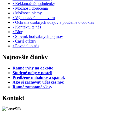
• Reklamačné podmienky
• Možnosti doručenia
• Možnosti platby
• Výmena/vrátenie tovaru
• Ochrana osobných údajov a poučenie o cookies
• Kontaktujte nás
• Blog
• Slovník hodvábnych pojmov
• Časté otázky
• Povedali o nás
Najnovšie články
Ranné ryhy na dekolte
Studené nohy v posteli
Predĺžené mihalnice a spánok
Ako si zachovať účes cez noc
Ranné zamotané vlasy
Kontakt