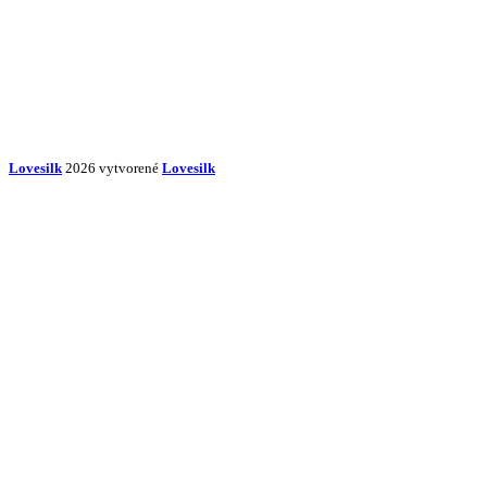
Lovesilk
2026 vytvorené
Lovesilk
Začnite písať názov produktu, ktorý hľadáte.
Obliečky na vankúše