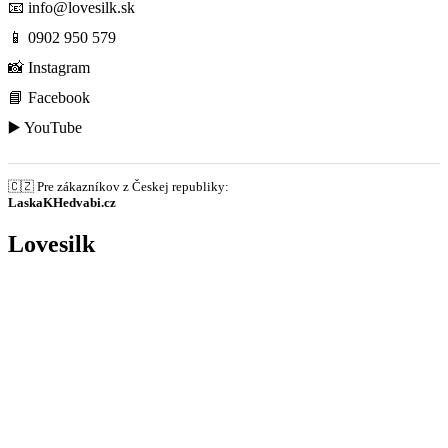
📧
info@lovesilk.sk
📱
0902 950 579
📸
Instagram
📘
Facebook
▶️
YouTube
🇨🇿 Pre zákazníkov z Českej republiky:
LaskaKHedvabi.cz
Lovesilk