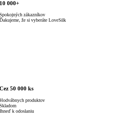
10 000+
Spokojných zákazníkov
Ďakujeme, že si vyberáte LoveSilk
Cez 50 000 ks
Hodvábnych produktov
Skladom
Ihneď k odoslaniu