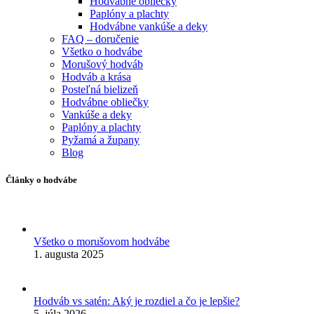
Hodvábne obliečky
Paplóny a plachty
Hodvábne vankúše a deky
FAQ – doručenie
Všetko o hodvábe
Morušový hodváb
Hodváb a krása
Posteľná bielizeň
Hodvábne obliečky
Vankúše a deky
Paplóny a plachty
Pyžamá a župany
Blog
Články o hodvábe
Všetko o morušovom hodvábe
1. augusta 2025
Hodváb vs satén: Aký je rozdiel a čo je lepšie?
5. júla 2026