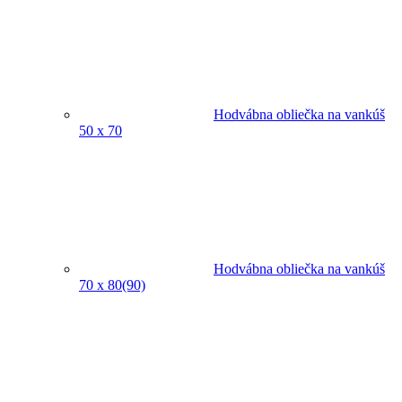
Hodvábna obliečka na vankúš
50 x 70
Hodvábna obliečka na vankúš
70 x 80(90)