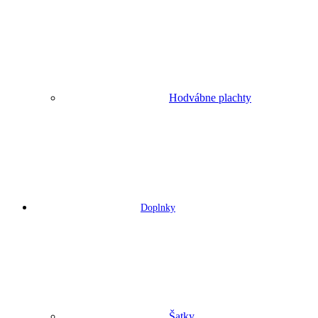
Hodvábne plachty
Doplnky
Šatky