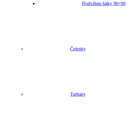
Hodvábne šatky 90×90
Čelenky
Turbany