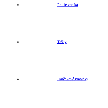
Pracie vrecká
Tašky
Darčekové krabičky