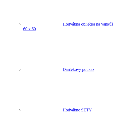
Hodvábna obliečka na vankúš
60 x 60
Darčekový poukaz
Hodvábne SETY