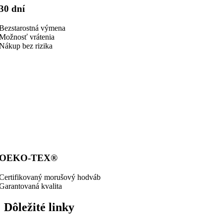
30 dní
Bezstarostná výmena
Možnosť vrátenia
Nákup bez rizika
OEKO-TEX®
Certifikovaný morušový hodváb
Garantovaná kvalita
Dôležité linky