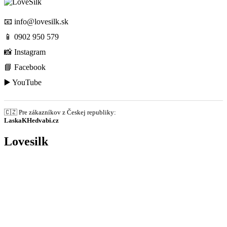
📧
info@lovesilk.sk
📱
0902 950 579
📸
Instagram
📘
Facebook
▶️
YouTube
🇨🇿 Pre zákazníkov z Českej republiky:
LaskaKHedvabi.cz
Lovesilk