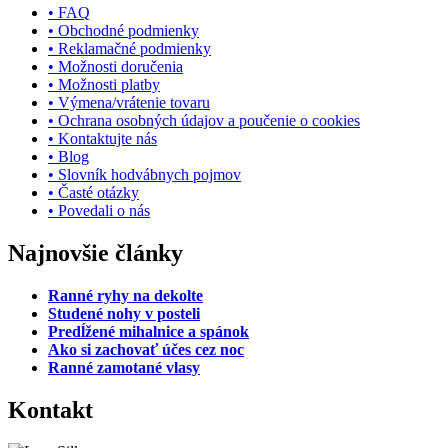
• FAQ
• Obchodné podmienky
• Reklamačné podmienky
• Možnosti doručenia
• Možnosti platby
• Výmena/vrátenie tovaru
• Ochrana osobných údajov a poučenie o cookies
• Kontaktujte nás
• Blog
• Slovník hodvábnych pojmov
• Časté otázky
• Povedali o nás
Najnovšie články
Ranné ryhy na dekolte
Studené nohy v posteli
Predĺžené mihalnice a spánok
Ako si zachovať účes cez noc
Ranné zamotané vlasy
Kontakt