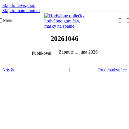
Skip to navigation
Slovenská rodinná značka – Juraj & Monika
Skip to main content
Menu
20261046
Zapnuté 1. júna 2026
Publikoval
Novšie
Predchádzajúce