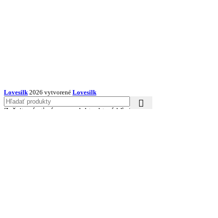
Lovesilk
2026 vytvorené
Lovesilk
Začnite písať názov produktu, ktorý hľadáte.
Obliečky na vankúše