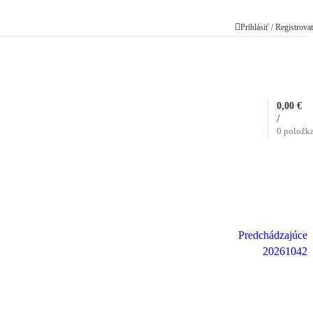
Prihlásiť / Registrova
0,00
€
/
0
položk
Predchádzajúce
20261042