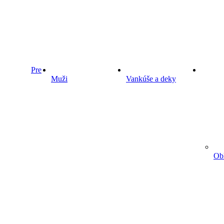
Pre
Muži
Vankúše a deky
Obl