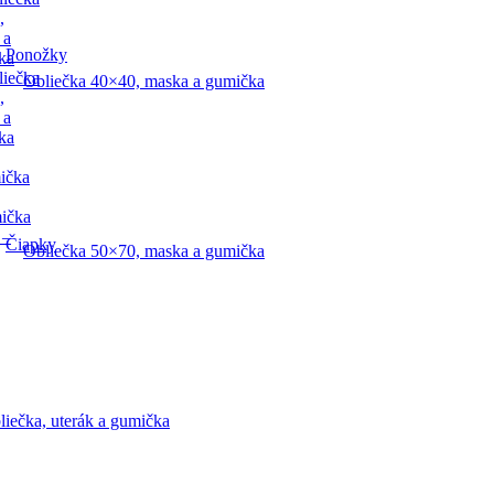
,
 a
Ponožky
ka
liečka
Obliečka 40×40, maska a gumička
,
 a
ka
ička
mička
 –
Čiapky
Obliečka 50×70, maska a gumička
liečka, uterák a gumička