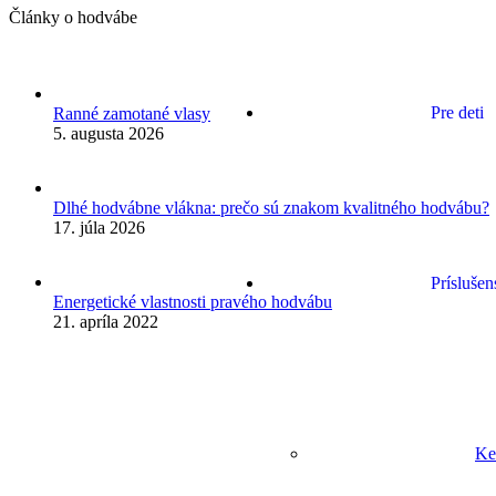
Články o hodvábe
Pre deti
Ranné zamotané vlasy
5. augusta 2026
Dlhé hodvábne vlákna: prečo sú znakom kvalitného hodvábu?
17. júla 2026
Príslušen
Energetické vlastnosti pravého hodvábu
21. apríla 2022
Ke