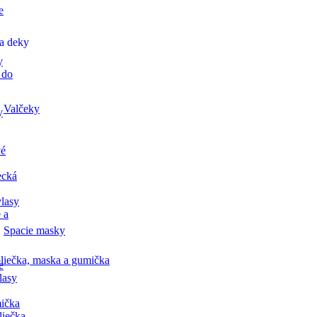
e
a deky
y
 do
Valčeky
y
vé
ecká
lasy
 a
Spacie masky
liečka, maska a gumička
e
lasy
ička
liečka