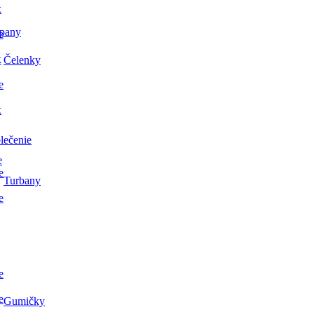
x
pany
e
x
Čelenky
e
x
lečenie
e
e
Turbany
e
e
e
Gumičky