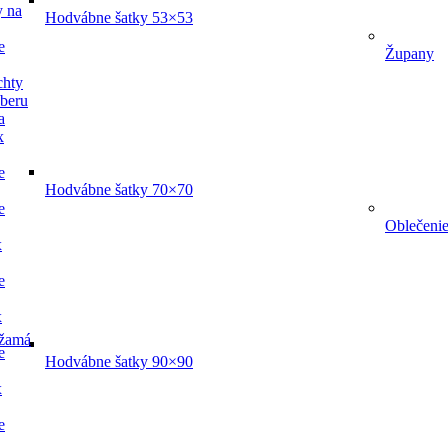
y na
Hodvábne šatky 53×53
e
Župany
chty
dberu
a
x
e
Hodvábne šatky 70×70
e
Oblečeni
x
e
x
žamá
e
Hodvábne šatky 90×90
x
e