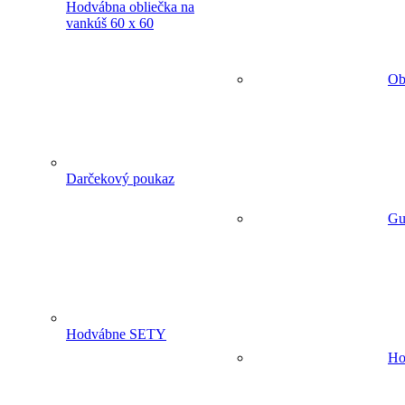
Hodvábna obliečka na
vankúš 60 x 60
Ob
Darčekový poukaz
Gu
Hodvábne SETY
Ho