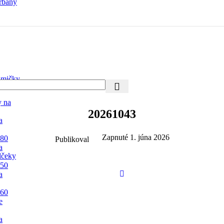
rbany
mičky
y na
20261043
a
Zapnuté 1. júna 2026
 80
Publikoval
a
lčeky
 50
a
 60
e
a