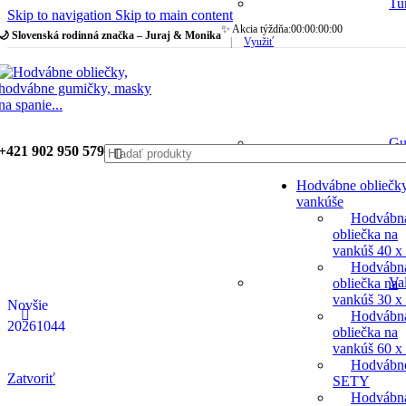
Tu
Skip to navigation
Skip to main content
✨ Akcia týždňa:
00
:
00
:
00
:
00
🌙 Slovenská rodinná značka – Juraj & Monika
|
Využiť
Gu
+421 902 950 579
Hodvábne obliečk
vankúše
Hodvábn
obliečka na
vankúš 40 x
Hodvábn
Va
obliečka na
vankúš 30 x
Novšie
Hodvábn
20261044
obliečka na
vankúš 60 x
Hodvábn
Zatvoriť
SETY
Hodvábn