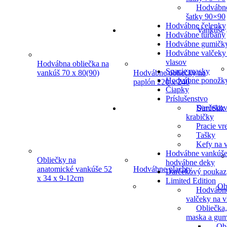
Hodvábn
šatky 90×90
Hodvábne čelenky
Vankúše 
Hodvábne turbany
Hodvábne gumičk
Hodvábne valčeky
vlasov
Hodvábna obliečka na
Spacie masky
vankúš 70 x 80(90)
Hodvábne obliečky na
Hodvábne ponožk
paplón 220 x 240
Čiapky
Príslušenstvo
Darčeko
SimiSilk
krabičky
Pracie vr
Tašky
Kefy na v
Hodvábne vankúše
Obliečky na
hodvábne deky
anatomické vankúše 52
Hodvábne plachty
Darčekový poukaz
x 34 x 9-12cm
Limited Edition
Ob
Hodvábn
valčeky na v
Obliečka,
maska a gum
Ob