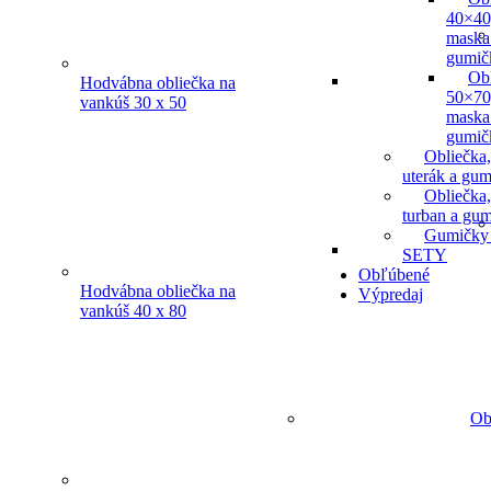
40×40
maska
gumič
Ob
Hodvábna obliečka na
50×70
vankúš 30 x 50
maska
gumič
Obliečka,
uterák a gum
Obliečka,
turban a gu
Gumičky
SETY
Obľúbené
Hodvábna obliečka na
Výpredaj
vankúš 40 x 80
Ob