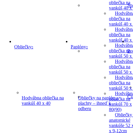
obliečka na
Sp
vankúš 40 x
Hodvábn
obliečka na
vankúš 40 x
Hodvábn
obliečka na
vankúš 40 x
Hodvábn
Obliečky
Paplóny
obliečka na
Po
vankúš 50 x
Hodvábn
obliečka na
vankúš 50 x
Hodvábn
obliečka na
vankúš 50 x
Hodvábn
Či
Hodvábna obliečka na
Obliečky na paplón a
obliečka na
vankúš 40 x 40
plachty – ihneď k
vankúš 70 x
odberu
80(90)
Obliečky
anatomické
vankúše 52 
x 9-12cm