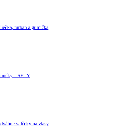
liečka, turban a gumička
mičky – SETY
dvábne valčeky na vlasy