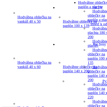
Hodvábne obliečk
paplón a plachty
SETY
Hodvábn
obliečky na
Hodvábna obliečka na
paplón a pla
vankúš 40 x 50
Hodvábne obliečky na
– ihneď k o
paplón 100 x 135
Hodvábn
plachta 180 
200
Hodvábn
Pre ženy
plachty
Hodvábn
obliečky na
paplón 100 
Hodvábna obliečka na
135
vankúš 40 x 60
Hodvábne obliečky na
Hodvábn
paplón 140 x 200
obliečky na
paplón 140 
200
Py
Hodvábn
obliečky na
paplón 140 
220
Hodvábn
obliečky na