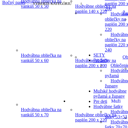
Hodvábna obliečka na
Bočný panel
paplón 200 
VYBERTE KATEGÓRIU
vankúš 50 x 50
Hodvábne obliečky na
200
paplón 140 x 220
Žu
Hodvábn
obliečky na
paplón 200 
220
Hodvábn
obliečky na
paplón 220 
240
SETY
Hodvábna obliečka na
Ob
Pre ženy
vankúš 50 x 60
Hodvábne obliečky na
Oblečeni
paplón 200 x 200
Hodvábn
pyžamá
Hodvábn
župany
Mužské hodvábne
pyžamá a župany
Muži
Pre deti
Hodvábne šatky
Hodvábna obliečka na
Hodvábn
vankúš 50 x 70
Hodvábne obliečky na
šatky 53×53
paplón 200 x 220
Hodvábn
šatky 70×70