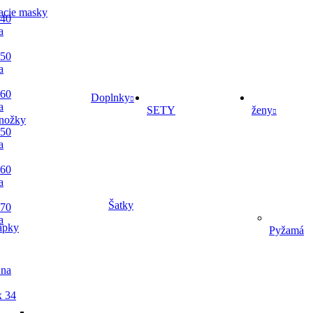
acie masky
 40
a
 50
a
 60
Doplnky
a
SETY
ženy
nožky
 50
a
 60
a
Šatky
 70
a
apky
Pyžamá
 na
x 34