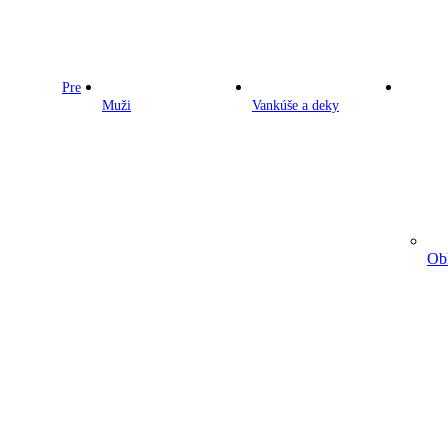
Pre
Muži
Vankúše a deky
Obl