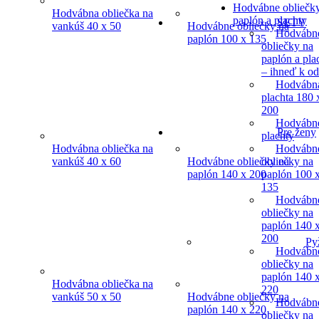
Hodvábne obliečk
Hodvábna obliečka na
paplón a plachty
SETY
vankúš 40 x 50
Hodvábne obliečky na
Hodvábn
paplón 100 x 135
obliečky na
paplón a pla
– ihneď k o
Hodvábn
plachta 180 
200
Hodvábn
Pre ženy
plachty
Hodvábn
Hodvábna obliečka na
obliečky na
vankúš 40 x 60
Hodvábne obliečky na
paplón 100 
paplón 140 x 200
135
Hodvábn
obliečky na
paplón 140 
200
Py
Hodvábn
obliečky na
paplón 140 
Hodvábna obliečka na
220
vankúš 50 x 50
Hodvábne obliečky na
Hodvábn
paplón 140 x 220
obliečky na