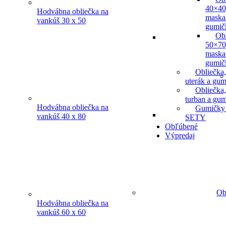
40×40
Hodvábna obliečka na
maska
vankúš 30 x 50
gumič
Ob
50×70
maska
gumič
Obliečka,
uterák a gum
Obliečka,
turban a gu
Hodvábna obliečka na
Gumičky
vankúš 40 x 80
SETY
Obľúbené
Výpredaj
Ob
Hodvábna obliečka na
vankúš 60 x 60