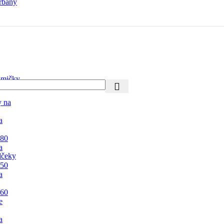
rbany
mičky
y na
a
 80
a
lčeky
 50
a
 60
e
a