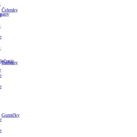
x
Čelenky
pany
e
x
e
x
lečenie
Turbany
e
e
e
Gumičky
e
e