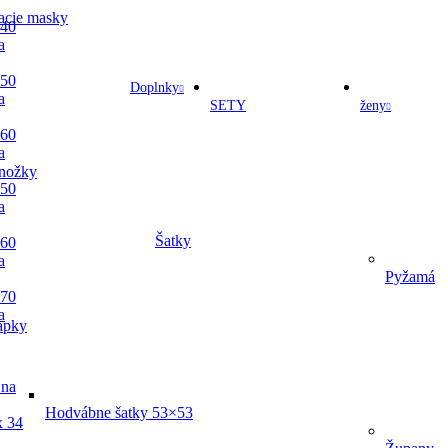
acie masky
 40
a
 50
Doplnky
a
SETY
ženy
 60
a
nožky
 50
a
Šatky
 60
a
Pyžamá
 70
a
apky
 na
Hodvábne šatky 53×53
x 34