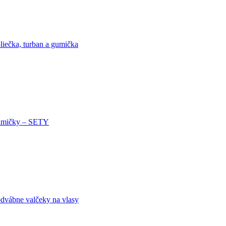
liečka, turban a gumička
mičky – SETY
dvábne valčeky na vlasy