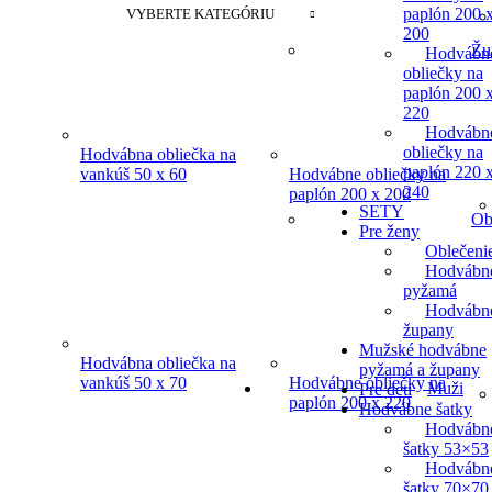
paplón 200 
VYBERTE KATEGÓRIU
200
Žu
Hodvábn
obliečky na
paplón 200 
220
Hodvábn
obliečky na
Hodvábna obliečka na
paplón 220 
vankúš 50 x 60
Hodvábne obliečky na
240
paplón 200 x 200
SETY
Ob
Pre ženy
Oblečeni
Hodvábn
pyžamá
Hodvábn
župany
Mužské hodvábne
Hodvábna obliečka na
pyžamá a župany
vankúš 50 x 70
Hodvábne obliečky na
Muži
Pre deti
paplón 200 x 220
Hodvábne šatky
Hodvábn
šatky 53×53
Hodvábn
šatky 70×70