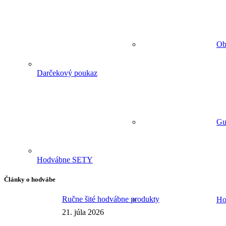
Ob
Darčekový poukaz
Gu
Hodvábne SETY
Články o hodvábe
Ručne šité hodvábne produkty
Ho
21. júla 2026