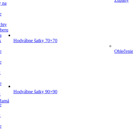
Župany
y na
e
chty
dberu
a
x
Hodvábne šatky 70×70
e
Oblečeni
e
x
e
Hodvábne šatky 90×90
x
žamá
e
x
e