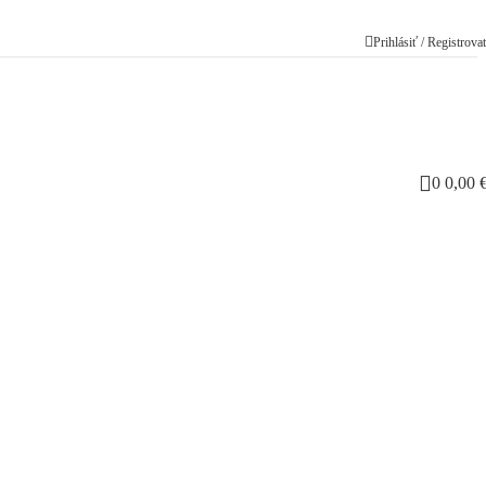
Prihlásiť / Registrova
0
0,00