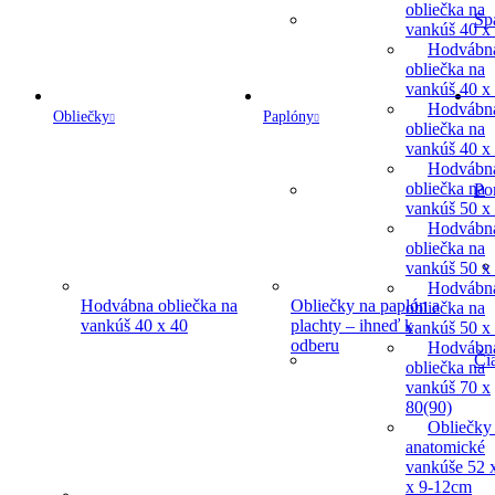
obliečka na
Sp
vankúš 40 x
Hodvábn
obliečka na
vankúš 40 x
Hodvábn
Obliečky
Paplóny
obliečka na
vankúš 40 x
Hodvábn
obliečka na
Po
vankúš 50 x
Hodvábn
obliečka na
vankúš 50 x
Hodvábn
Hodvábna obliečka na
Obliečky na paplón a
obliečka na
vankúš 40 x 40
plachty – ihneď k
vankúš 50 x
odberu
Hodvábn
Či
obliečka na
vankúš 70 x
80(90)
Obliečky
anatomické
vankúše 52 
x 9-12cm