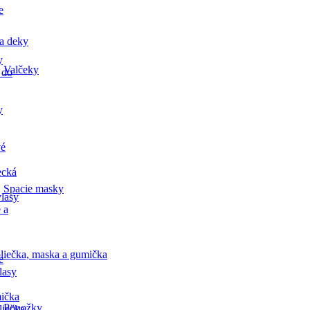
e
a deky
y
Valčeky
 do
y
vé
ecká
Spacie masky
lasy
 a
liečka, maska a gumička
e
lasy
ička
Ponožky
liečka