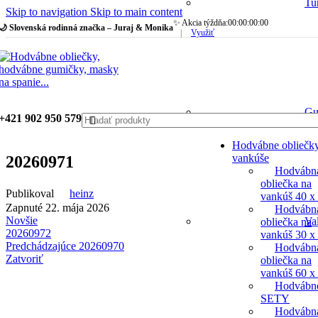
Tu
Skip to navigation
Skip to main content
✨ Akcia týždňa:
00
:
00
:
00
:
00
🌙 Slovenská rodinná značka – Juraj & Monika
|
Využiť
Gu
+421 902 950 579
Hodvábne obliečk
vankúše
20260971
Hodvábn
obliečka na
Publikoval
heinz
vankúš 40 x
Zapnuté 22. mája 2026
Hodvábn
Novšie
Va
obliečka na
20260972
vankúš 30 x
Predchádzajúce
20260970
Hodvábn
Zatvoriť
obliečka na
vankúš 60 x
Hodvábn
SETY
Hodvábn