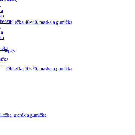
,
 a
ka
liečka
Obliečka 40×40, maska a gumička
,
 a
ka
ička
Čiapky
mička
 –
Obliečka 50×70, maska a gumička
liečka, uterák a gumička