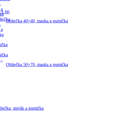
,
 a
 x 60
ka
liečka
Obliečka 40×40, maska a gumička
,
 a
ka
ička
mička
 –
Obliečka 50×70, maska a gumička
liečka, uterák a gumička