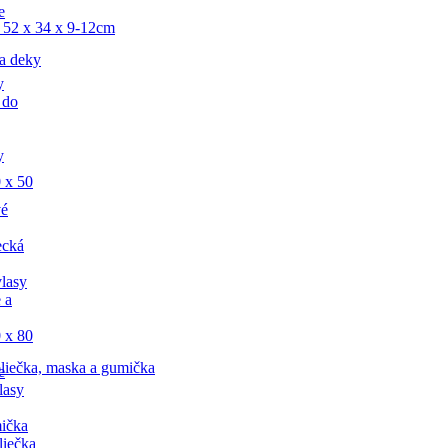
e
 52 x 34 x 9-12cm
a deky
y
 do
y
 x 50
vé
ecká
lasy
 a
 x 80
liečka, maska a gumička
e
lasy
ička
liečka