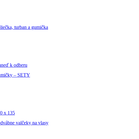
liečka, turban a gumička
ihneď k odberu
mičky – SETY
0 x 135
dvábne valčeky na vlasy