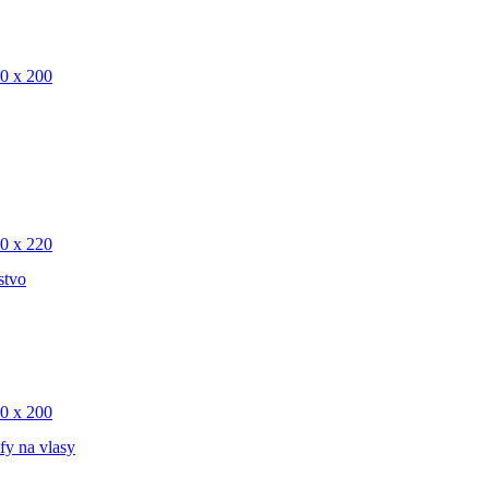
0 x 200
0 x 220
stvo
0 x 200
fy na vlasy