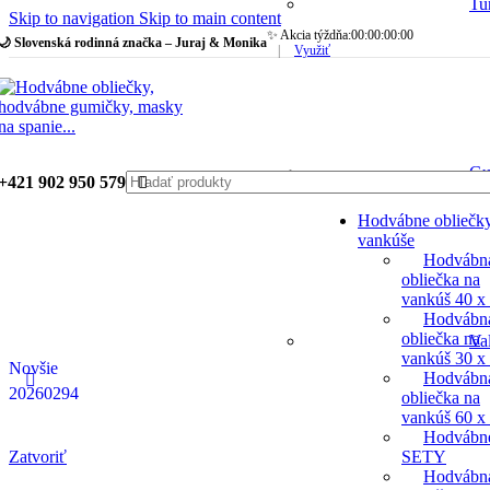
Tu
Skip to navigation
Skip to main content
✨ Akcia týždňa:
00
:
00
:
00
:
00
🌙 Slovenská rodinná značka – Juraj & Monika
|
Využiť
Gu
+421 902 950 579
Hodvábne obliečk
vankúše
Hodvábn
obliečka na
vankúš 40 x
Hodvábn
obliečka na
Va
vankúš 30 x
Novšie
Hodvábn
20260294
obliečka na
vankúš 60 x
Hodvábn
Zatvoriť
SETY
Hodvábn