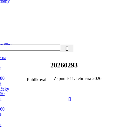
rbany
mičky
y na
20260293
a
 80
Zapnuté 11. februára 2026
Publikoval
a
lčeky
 50
a
 60
e
a