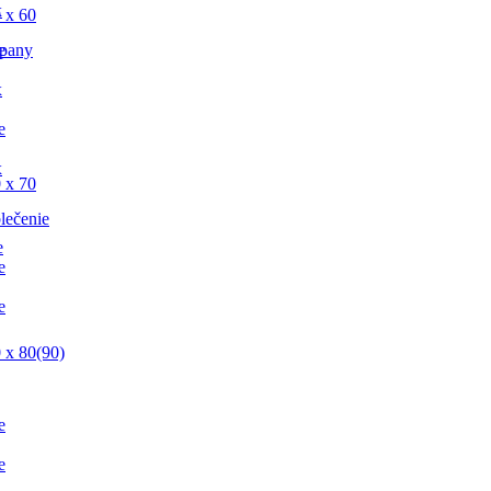
x
 x 60
e
pany
x
e
x
 x 70
lečenie
e
e
e
 x 80(90)
e
e