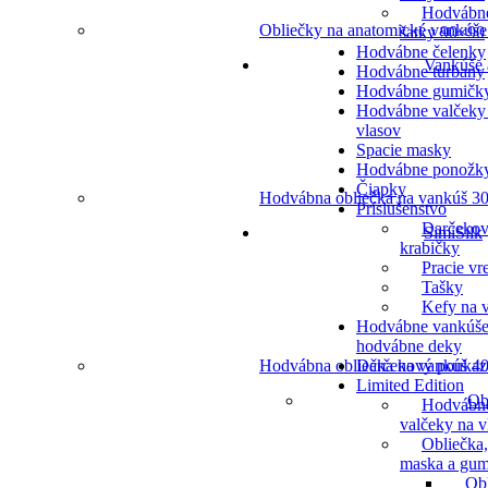
Hodvábn
Obliečky na anatomické vankúše
šatky 90×90
Hodvábne čelenky
Vankúše 
Hodvábne turbany
Hodvábne gumičk
Hodvábne valčeky
vlasov
Spacie masky
Hodvábne ponožk
Čiapky
Hodvábna obliečka na vankúš 30
Príslušenstvo
Darčeko
SimiSilk
krabičky
Pracie vr
Tašky
Kefy na v
Hodvábne vankúše
hodvábne deky
Hodvábna obliečka na vankúš 40
Darčekový poukaz
Limited Edition
Ob
Hodvábn
valčeky na v
Obliečka,
maska a gum
Ob