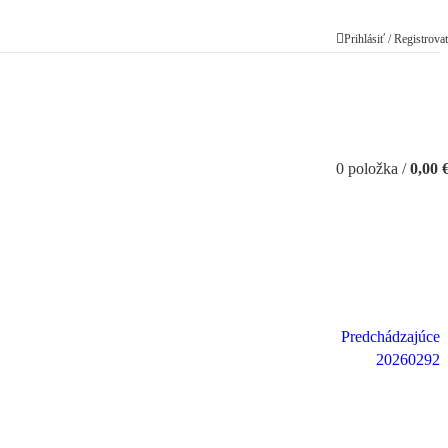
Prihlásiť / Registrova
0
položka
/
0,00
Predchádzajúce
20260292