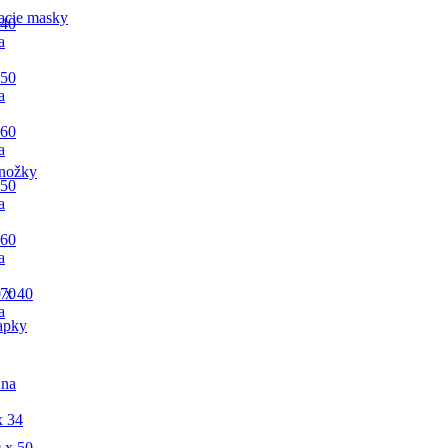
acie masky
 40
a
 50
a
 60
a
nožky
 50
a
 60
a
 x 40
 70
a
apky
 na
x 34
 x 50