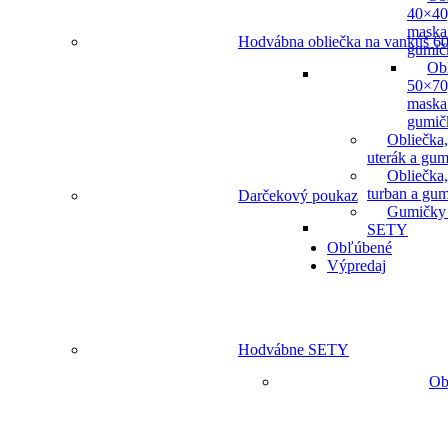
40×40
maska
Hodvábna obliečka na vankúš 60
gumič
Ob
50×70
maska
gumič
Obliečka,
uterák a gum
Obliečka,
turban a gu
Darčekový poukaz
Gumičky
SETY
Obľúbené
Výpredaj
Hodvábne SETY
Ob