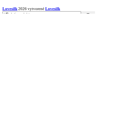
Lovesilk
2026 vytvorené
Lovesilk
Obliečky na vankúše
Hodvábna obliečka na vankúš
40 x 40