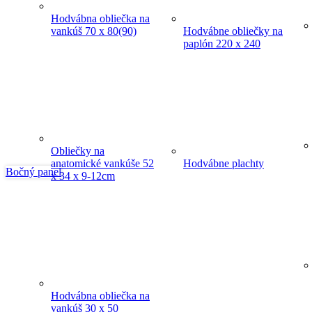
Hodvábna obliečka na
vankúš 70 x 80(90)
Hodvábne obliečky na
paplón 220 x 240
Obliečky na
anatomické vankúše 52
Hodvábne plachty
Bočný panel
x 34 x 9-12cm
Hodvábna obliečka na
vankúš 30 x 50