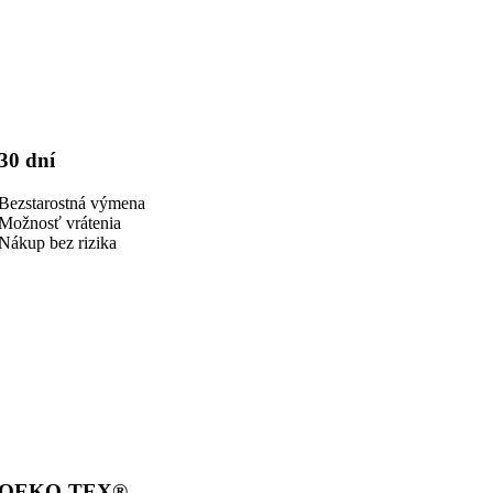
30 dní
Bezstarostná výmena
Možnosť vrátenia
Nákup bez rizika
OEKO-TEX®