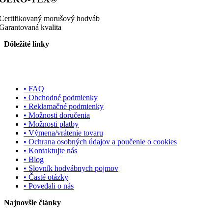
Certifikovaný morušový hodváb
Garantovaná kvalita
Dôležité linky
• FAQ
• Obchodné podmienky
• Reklamačné podmienky
• Možnosti doručenia
• Možnosti platby
• Výmena/vrátenie tovaru
• Ochrana osobných údajov a poučenie o cookies
• Kontaktujte nás
• Blog
• Slovník hodvábnych pojmov
• Časté otázky
• Povedali o nás
Najnovšie články