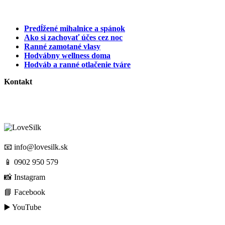
Predĺžené mihalnice a spánok
Ako si zachovať účes cez noc
Ranné zamotané vlasy
Hodvábny wellness doma
Hodváb a ranné otlačenie tváre
Kontakt
📧
info@lovesilk.sk
📱
0902 950 579
📸
Instagram
📘
Facebook
▶️
YouTube