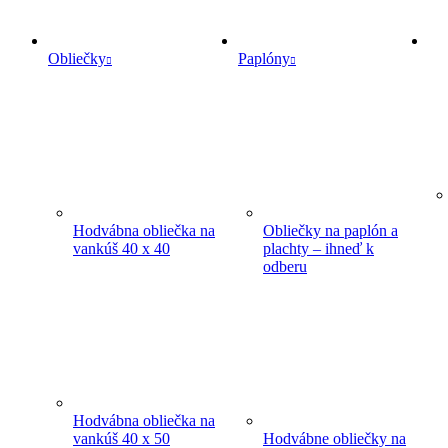
Obliečky
Paplóny
Hodvábna obliečka na
Obliečky na paplón a
vankúš 40 x 40
plachty – ihneď k
odberu
Hodvábna obliečka na
vankúš 40 x 50
Hodvábne obliečky na